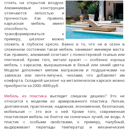
стоять на открытом воздухе.
Алюминиевые конструкции
отличаются легкостью и
прочностью. Как правило,
каркасная мебель имеет
способность
трансформироваться: к
примеру, шезлонг можно
сложить в глубокое кресло. Важно и то, что не в сезон в
сложенном состоянии такая мебель занимает минимум места.
Как правило, алюминий сочетают с полиэстеровой тканью или
плетенкой. Кроме того, металл красят — особенно хороша
мебель с каркасом, выкрашенным в белый или синий цвета.
Модели дополняют мягким матрасиком и подушечками на
завязках или ленте-липучке, чехлами, что добавляет им
комфорта. Складной шезлонг на металлическом каркасе можно
приобрести за 2000–4000 руб.
Мебель из пластика
выглядит слишком дешево? Это не
относится к моделям из армированного пластика. Легкая,
долговечная, практичная, надежная, экономичная, безопасная,
мобильная — это все о ней. Кроме того, современная
пластиковая мебель не боится ни солнечных лучей, ни воды. А
пластик с особыми свойствами, к примеру, палубный,
выдерживает перепады температур и механические