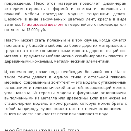
повреждения. Плюс этот материал позволяет дизайнерам
экспериментировать с формой и цветом и воплощать в
пляжной мебели последние модные тенденции: делать
шезлонги в виде закрученных цветных лент, кресла в виде
запятых.
Пластиковый шезлонг
от европейского производителя
потянет на 13 000 руб.
Пластик может стать полезным и в том случае, когда хочется
поставить у бассейна мебель из более дорогих материалов, а
средств на это нет: он может сымитировать дорогостоящий тик,
металл. В предметах мебели можно скомбинировать пластик с
деревянными, кожаными, металлическими элементами.
И, конечно же, возле воды необходим большой зонт. Часто
такие тенты делают в едином стиле с остальной пляжной
мебелью. Современный зонт-тент — это модель с утяжеленным
основанием и телескопической штангой, позволяющей менять
угол наклона. Интересны модели с фигурными основаниями,
выполненными из металла или древесины. Если вам нужна не
стационарная модель, а конструкция, которую можно брать с
собой на природу, лучше поискать зонт с полым основанием —
в него на месте засыпается песок или заливается вода.
Необременительный груз