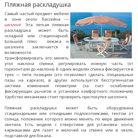
Пляжная раскладушка
Самый частый предмет мебели
в зоне около бассейна —
шезлонг
. Эта легкая пляжная
раскладушка может быть
складной или стационарной.
Большой плюс лежака и
шезлонга заключается в
возможности
трансформировать его: менять
угол наклона спинки, регулировать ножную часть (от
горизонтали до наклона). В одних моделях спинка фиксируется в
трех — пяти позициях (это позволяют сделать специальные
пазы на каркасе), в других используется бесступенчатая
система изменения геометрии (за счет ослабления
фиксирующих рычагов и установки комфортного положения).
Удобство механизма стоит проверить при покупке шезлонга.
Пляжная раскладушка может быть оборудована
стационарными или откидными подлокотниками, тентом от
солнца, положение которого можно менять по мере движения
светила. Есть модели с отверстием для установки зонта,
кармашками для газет и мелочей на спинке или в чехле,
подставкой для бокала.