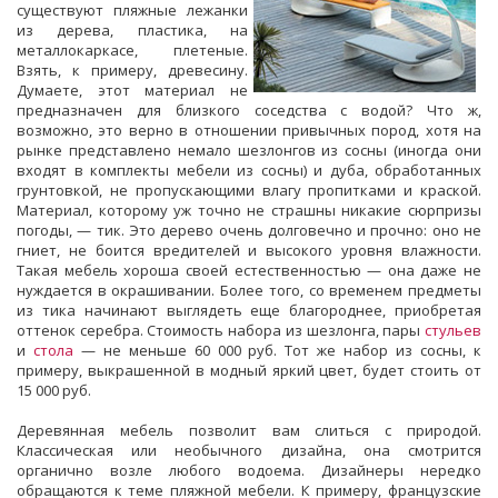
существуют пляжные лежанки
из дерева, пластика, на
металлокаркасе, плетеные.
Взять, к примеру, древесину.
Думаете, этот материал не
предназначен для близкого соседства с водой? Что ж,
возможно, это верно в отношении привычных пород, хотя на
рынке представлено немало шезлонгов из сосны (иногда они
входят в комплекты мебели из сосны) и дуба, обработанных
грунтовкой, не пропускающими влагу пропитками и краской.
Материал, которому уж точно не страшны никакие сюрпризы
погоды, — тик. Это дерево очень долговечно и прочно: оно не
гниет, не боится вредителей и высокого уровня влажности.
Такая мебель хороша своей естественностью — она даже не
нуждается в окрашивании. Более того, со временем предметы
из тика начинают выглядеть еще благороднее, приобретая
оттенок серебра. Стоимость набора из шезлонга, пары
стульев
и
стола
— не меньше 60 000 руб. Тот же набор из сосны, к
примеру, выкрашенной в модный яркий цвет, будет стоить от
15 000 руб.
Деревянная мебель позволит вам слиться с природой.
Классическая или необычного дизайна, она смотрится
органично возле любого водоема. Дизайнеры нередко
обращаются к теме пляжной мебели. К примеру, французские