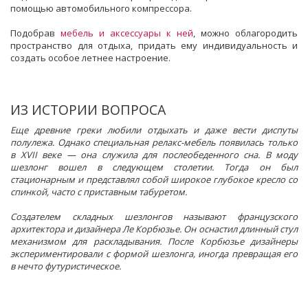
помощью автомобильного компрессора.
Подобрав
мебель и аксессуары к ней
, можно облагородить
пространство для отдыха, придать ему индивидуальность и
создать особое летнее настроение.
ИЗ ИСТОРИИ ВОПРОСА
Еще древние греки любили отдыхать и даже вести диспуты
полулежа. Однако специальная релакс-мебель появилась только
в XVII веке — она служила для послеобеденного сна. В моду
шезлонг вошел в следующем столетии. Тогда он был
стационарным и представлял собой широкое глубокое кресло со
спинкой, часто с приставным табуретом.
Создателем складных шезлонгов называют французского
архитектора и дизайнера Ле Корбюзье. Он оснастил длинный стул
механизмом для раскладывания. После Корбюзье дизайнеры
экспериментировали с формой шезлонга, иногда превращая его
в нечто футуристическое.