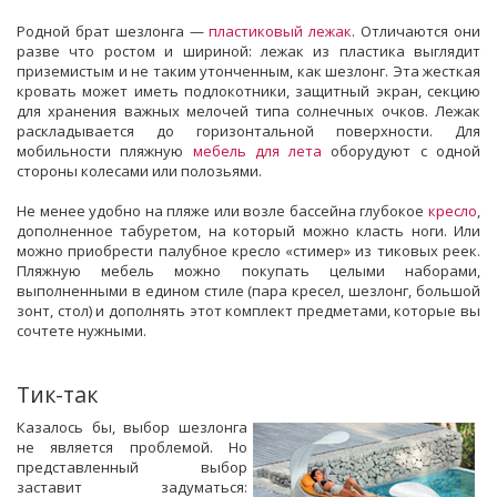
Родной брат шезлонга —
пластиковый лежак
. Отличаются они
разве что ростом и шириной: лежак из пластика выглядит
приземистым и не таким утонченным, как шезлонг. Эта жесткая
кровать может иметь подлокотники, защитный экран, секцию
для хранения важных мелочей типа солнечных очков. Лежак
раскладывается до горизонтальной поверхности. Для
мобильности пляжную
мебель для лета
оборудуют с одной
стороны колесами или полозьями.
Не менее удобно на пляже или возле бассейна глубокое
кресло
,
дополненное табуретом, на который можно класть ноги. Или
можно приобрести палубное кресло «стимер» из тиковых реек.
Пляжную мебель можно покупать целыми наборами,
выполненными в едином стиле (пара кресел, шезлонг, большой
зонт, стол) и дополнять этот комплект предметами, которые вы
сочтете нужными.
Тик-так
Казалось бы, выбор шезлонга
не является проблемой. Но
представленный выбор
заставит задуматься: