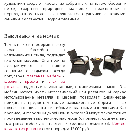
художники создают кресла из собранных на пляже бревен и
веток, сохраняя природные материалы практически в
первозданном виде. Так появляются стульчики с ножками-
сучьями и обтянутым шкурой сиденьем.
Завиваю я веночек
Тем, кто хочет оформить зону
около бассейна в
колониальном стиле, подойдет
плетеная мебель. Она прочно
ассоциируется в нашем
сознании с отдыхом. Всегда
популярна
плетеная мебель
-
шезлонг
,
кресла
и
стол из
ротанга
: надежные и изысканные, с минимумом стыков. Эта
мебель может иметь металлический или ротанговый каркас.
Использование металла в мебели позволяет дизайнерам
придавать предметам самые замысловатые формы — так
появляются шезлонги с изгибами и плавными изголовьями. Как
правило, интересным дизайном и окраской могут похвастаться
произведения европейских мастеров (к примеру, оригинально
смотрится мебель из плетеных кожаных ремешков).
Кресло-
качалка из ротанга
стоит порядка 12 000 руб.