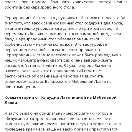
просто при приеме большого количества гостей нельзя
обойтись без сервировочного стола.
Сервировочный стол – это двухъярусный столик на колесах. За
счет того, что такой сервировочный стол содержит два яруса,
он значительно упрощается в длине, но при этом позволяет
перемещать большое количество всевозможной посуды или
блюд. Сервировочный стол обладает очень яркой
особенностью – наличие колесиков. Это так упрощает
передвижение порой совсем нелегких предметов.
Сервировочный стол на колесиках может быть раскладным. В
наших малометражных квартирах очень выгодно иметь
раскладной стол на колесиках. В нужное время Вы легко
сможете разложить этот сервировочный стол и не
беспокоиться об организации мероприятия. Купить
сервировочный стол Вы сможете в Мебельной Лавке по
приятным ценам.
Комментарии от Клаудии Лавочкиной из Мебельной
Лавки:
Я часто бываю на официальных мероприятиях, которые
обслуживаются профессиональными официантами, без
сомнения умеющими носить напитки и еду на подносах. Но в
последнее время все чаще на таких приемах практикуется