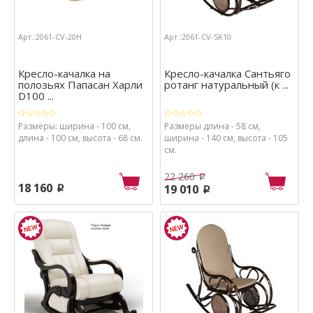
Арт.:2061-CV-20H
Арт.:2061-CV-SK10
Кресло-качалка на
Кресло-качалка Сантьяго
полозьях Папасан Харли
ротанг натуральный (к ...
D100 ...
Размеры: ширина - 100 см,
Размеры длина - 58 см,
длина - 100 см, высота - 68 см.
ширина - 140 см, высота - 105
см.
22 260
p
18 160
19 010
p
p