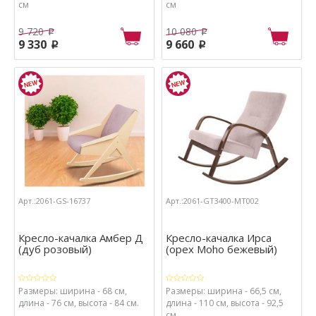
см
см
9 720
10 080
p
p
9 330
9 660
p
p
Арт.:2061-GS-16737
Арт.:2061-GT3400-МТ002
Кресло-качалка Амбер Д
Кресло-качалка Ирса
(дуб розовый)
(орех Мoho бежевый)
Размеры: ширина - 68 см,
Размеры: ширина - 66,5 см,
длина - 76 см, высота - 84 см.
длина - 110 см, высота - 92,5
см.