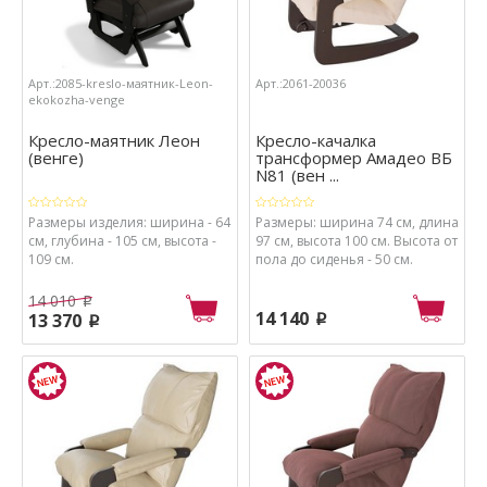
Арт.:2085-kreslo-маятник-Leon-
Арт.:2061-20036
ekokozha-venge
Кресло-маятник Леон
Кресло-качалка
(венге)
трансформер Амадео ВБ
N81 (вен ...
Размеры изделия: ширина - 64
Размеры: ширина 74 см, длина
см, глубина - 105 см, высота -
97 см, высота 100 см. Высота от
109 см.
пола до сиденья - 50 см.
Толщина мягкого элемента 20
см.
14 010
p
14 140
13 370
p
p