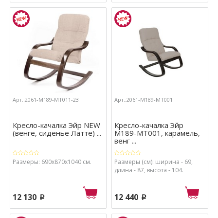
Арт.:2061-М189-МТ011-23
Арт.:2061-М189-МТ001
Кресло-качалка Эйр NEW
Кресло-качалка Эйр
(венге, сиденье Латте) ...
М189-МТ001, карамель,
венг ...
Размеры: 690х870х1040 см.
Размеры (см): ширина - 69,
длина - 87, высота - 104.
12 130
12 440
p
p