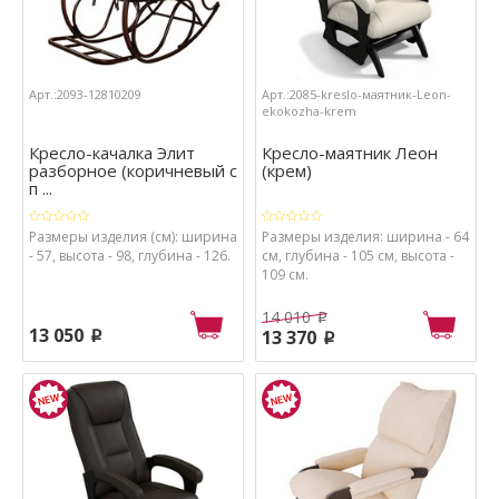
Арт.:2093-12810209
Арт.:2085-kreslo-маятник-Leon-
ekokozha-krem
Кресло-качалка Элит
Кресло-маятник Леон
разборное (коричневый с
(крем)
п ...
Размеры изделия (см): ширина
Размеры изделия: ширина - 64
- 57, высота - 98, глубина - 126.
см, глубина - 105 см, высота -
109 см.
14 010
p
13 050
13 370
p
p