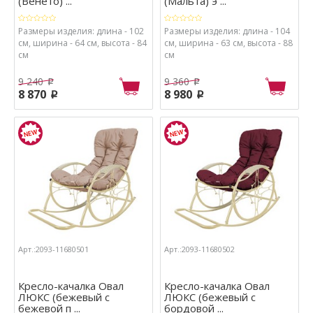
(Венето) ...
(Мальта) э ...
Размеры изделия: длина - 102
Размеры изделия: длина - 104
см, ширина - 64 см, высота - 84
см, ширина - 63 см, высота - 88
см
см
9 240
9 360
p
p
8 870
8 980
p
p
Арт.:2093-11680501
Арт.:2093-11680502
Кресло-качалка Овал
Кресло-качалка Овал
ЛЮКС (бежевый с
ЛЮКС (бежевый с
бежевой п ...
бордовой ...