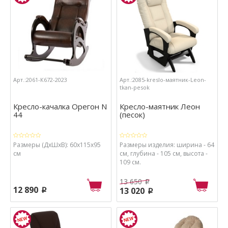
Арт.:2061-К672-2023
Арт.:2085-kreslo-маятник-Leon-
tkan-pesok
Кресло-качалка Орегон N
Кресло-маятник Леон
44
(песок)
Размеры (ДхШхВ): 60х115х95
Размеры изделия: ширина - 64
см
см, глубина - 105 см, высота -
109 см.
13 650
p
12 890
13 020
p
p