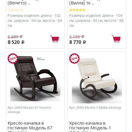
(Венето) ...
(Вилла) тк ...
Размеры изделия: длина - 102
Размеры изделия: длина - 104
см, ширина - 64 см, высота - 84
см, ширина - 63 см, высота - 88
см
см
8 880
9 150
p
p
8 520
8 770
p
p
Арт.:2085-Model-67-Veneto-
Арт.:2085-Model-1-Malta-ekokoja
ekokoja
Кресло-качалка в
Кресло-качалка в
гостиную Модель 67
гостиную Модель 1