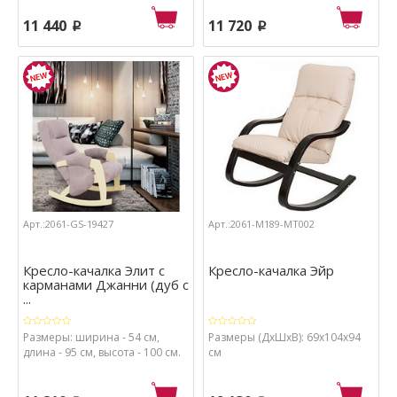
см.
11 440
11 720
p
p
Арт.:2061-GS-19427
Арт.:2061-М189-МТ002
Кресло-качалка Элит с
Кресло-качалка Эйр
карманами Джанни (дуб с
...
Размеры: ширина - 54 см,
Размеры (ДхШхВ): 69х104х94
длина - 95 см, высота - 100 см.
см