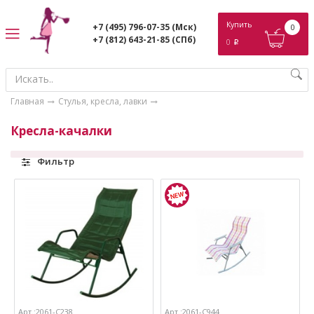
ose
Купить
+7 (495) 796-07-35
(Мск)
0
+7 (812) 643-21-85
(СПб)
0
p
Главная
Стулья, кресла, лавки
Кресла-качалки
Фильтр
Арт.:2061-С238
Арт.:2061-С944