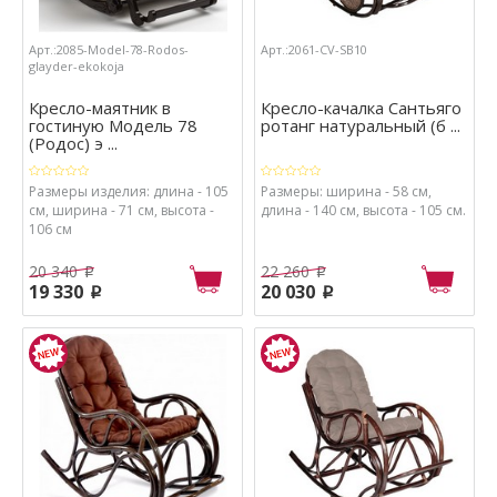
Арт.:2085-Model-78-Rodos-
Арт.:2061-CV-SB10
glayder-ekokoja
Кресло-маятник в
Кресло-качалка Сантьяго
гостиную Модель 78
ротанг натуральный (б ...
(Родос) э ...
Размеры изделия: длина - 105
Размеры: ширина - 58 см,
см, ширина - 71 см, высота -
длина - 140 см, высота - 105 см.
106 см
20 340
22 260
p
p
19 330
20 030
p
p