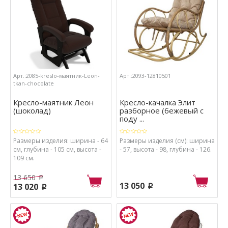
Арт.:2085-kreslo-маятник-Leon-
Арт.:2093-12810501
tkan-chocolate
Кресло-маятник Леон
Кресло-качалка Элит
(шоколад)
разборное (бежевый с
поду ...
Размеры изделия: ширина - 64
Размеры изделия (см): ширина
см, глубина - 105 см, высота -
- 57, высота - 98, глубина - 126.
109 см.
13 650
p
13 050
13 020
p
p