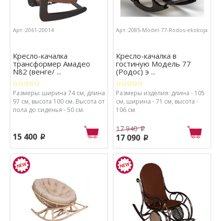
Арт.:2061-20014
Арт.:2085-Model-77-Rodos-ekokoja
Кресло-качалка
Кресло-качалка в
трансформер Амадео
гостиную Модель 77
N82 (венге/ ...
(Родос) э ...
Размеры: ширина 74 см, длина
Размеры изделия: длина - 105
97 см, высота 100 см. Высота от
см, ширина - 71 см, высота -
пола до сиденья - 50 см.
106 см
Толщина мягкого элемента 20
см.
17 940
p
15 400
17 090
p
p