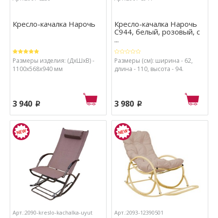
Кресло-качалка Нарочь
Кресло-качалка Нарочь
С944, белый, розовый, с
...
Размеры изделия: (ДхШхВ) -
Размеры (см): ширина - 62,
1100х568х940 мм
длина - 110, высота - 94.
3 940
3 980
p
p
Арт.:2090-kreslo-kachalka-uyut
Арт.:2093-12390501