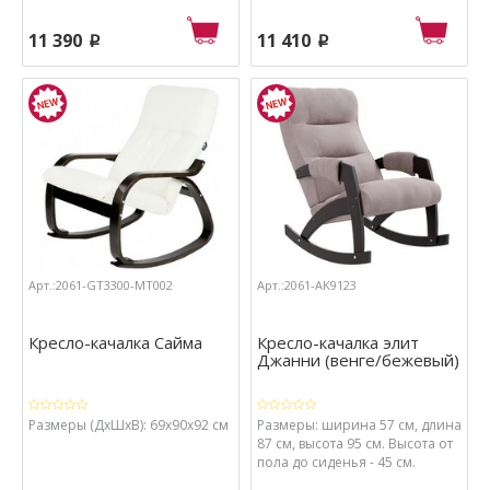
11 390
11 410
p
p
Арт.:2061-GT3300-МТ002
Арт.:2061-AK9123
Кресло-качалка Сайма
Кресло-качалка элит
Джанни (венге/бежевый)
Размеры (ДхШхВ): 69х90х92 см
Размеры: ширина 57 см, длина
87 см, высота 95 см. Высота от
пола до сиденья - 45 см.
Толщина мягкого элемента 15