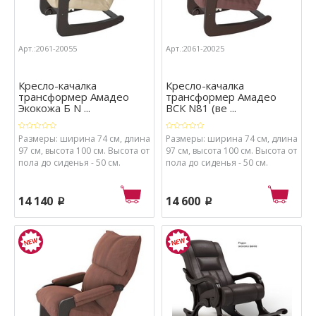
Арт.:2061-20055
Арт.:2061-20025
Кресло-качалка
Кресло-качалка
трансформер Амадео
трансформер Амадео
Экокожа Б N ...
ВСК N81 (ве ...
Размеры: ширина 74 см, длина
Размеры: ширина 74 см, длина
97 см, высота 100 см. Высота от
97 см, высота 100 см. Высота от
пола до сиденья - 50 см.
пола до сиденья - 50 см.
Толщина мягкого элемента 20
Толщина мягкого элемента 20
см.
см.
14 140
14 600
p
p