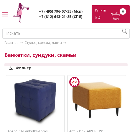
ose
Купить
+7 (495) 796-07-35
(Мск)
0
+7 (812) 643-21-85
(СПб)
0
p
Главная
Стулья, кресла, лавки
Банкетки, сундуки, скамьи
Фильтр
Арт.:2061-Banketka-Lotos
Арт.:2111-TAIPUF TW10