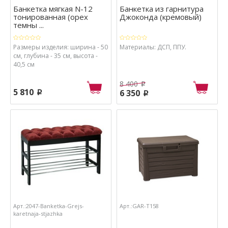
Банкетка мягкая N-12
Банкетка из гарнитура
тонированная (орех
Джоконда (кремовый)
темны ...
Размеры изделия: ширина - 50
Материалы: ДСП, ППУ.
см, глубина - 35 см, высота -
40,5 см
8 400
p
5 810
6 350
p
p
Арт.:2047-Banketka-Grejs-
Арт.:GAR-T158
karetnaja-stjazhka