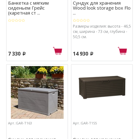
Банкетка с мягким
Сундук для хранения
сиденьем Грейс
Wood look storage box Flo
(каретная ст ...
...
Размеры изделия: высота - 46,5
см, ширина - 73 см, глубина -
50,5 см.
7 330
14 930
p
p
Арт.:GAR-T163
Арт.:GAR-T155