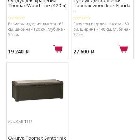
Сундук для хранения
Сундук для хранения
Toomax Wood Line (420 л)
Toomax wood look Florida
...
Размеры изделия: высота - 63
Размеры изделия: высота - 60
см, ширина - 120 см, глубина -
см, ширина - 148 см, глубина -
56 см.
72 см.
19 240
27 600
p
p
Арт.:GAR-T157
Сундук Toomax Santorini с