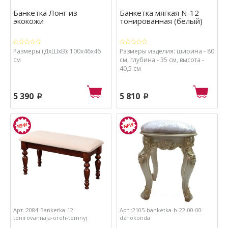
Банкетка Лонг из
Банкетка мягкая N-12
экокожи
тонированная (белый)
Размеры (ДхШхВ): 100х46х46
Размеры изделия: ширина - 80
см
см, глубина - 35 см, высота -
40,5 см
5 390
5 810
p
p
Арт.:2084-Banketka-12-
Арт.:2105-banketka-b-22-00-00-
tonirovannaja-oreh-temnyj
dzhokonda