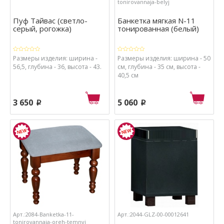
tonirovannaja-belyj
Пуф Тайвас (светло-
Банкетка мягкая N-11
серый, рогожка)
тонированная (белый)
Размеры изделия: ширина -
Размеры изделия: ширина - 50
56,5, глубина - 36, высота - 43.
см, глубина - 35 см, высота -
40,5 см
3 650
5 060
p
p
Арт.:2084-Banketka-11-
Арт.:2044-GLZ-00-00012641
tonirovannaja-oreh-temnyj