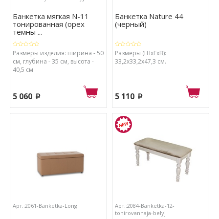
Банкетка мягкая N-11
Банкетка Nature 44
тонированная (орех
(черный)
темны ...
Размеры изделия: ширина - 50
Размеры (ШхГхВ):
см, глубина - 35 см, высота -
33,2х33,2х47,3 см.
40,5 см
5 060
5 110
p
p
Арт.:2061-Banketka-Long
Арт.:2084-Banketka-12-
tonirovannaja-belyj