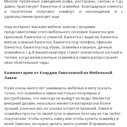
Многие публичные заведения (кафе, рестораны, салоны и т.д.)
давно практикуют банкетки и скамейки. Благодарные клиенты
и посетители получают комфорт и наслаждение и с
удовольствием приходят еще.
Наш интернет-магазин мебели знаком с лучшими
представителями этого мебельного сословия: банкетки для
прихожей, банкетки со спинкой, банкетка с ящиком, банкетка
мягкая, кованая банкетка, банкетка под телефон, офисная
банкетка, банкетка под обувь; скамейки кованые, дачные
скамейки и т.д. В вашей квартире станет значительно уютней и
теплее, когда великолепные скамейки и лавки распространят
свои обаятельные чары.
Комментарии от Клаудии Лавочкиной из Мебельной
Лавки:
Я уже очень много лет занимаюсь мебелью и могу сказать
точно, что скамейки и лавки настолько популярны и
востребованы, что никогда не выйдут из моды. Меняется
внешний дизайн, несколько меняется материал (на более
лучший, конечно же), но основа остается прежней. Лавки и
скамейки просты по своей сути, и именно поэтому их так любят
покупатели. Чтобы купить лавку или чтобы купить скамейку в
моей Лавочке, не нужно делать много усилий. В правильном