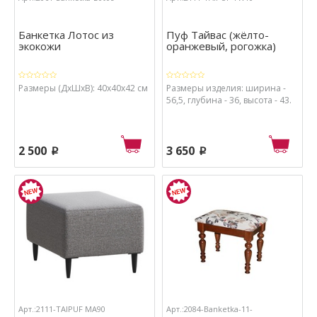
Банкетка Лотос из
Пуф Тайвас (жёлто-
экокожи
оранжевый, рогожка)
Размеры (ДхШхВ): 40х40х42 см
Размеры изделия: ширина -
56,5, глубина - 36, высота - 43.
2 500
3 650
p
p
Арт.:2111-TAIPUF MA90
Арт.:2084-Banketka-11-