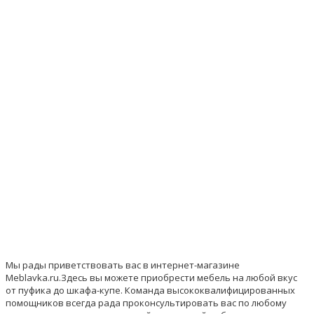
Арт.:2085-Model-77-
(Материалы) 100% хлопок
(Материалы) хлопок
Rodos-ekokoja
Кресло-качалка
в гостиную
Модель 77
4 080
4 180
p
p
(Родос) экокожа
Размеры изделия:
длина - 105 см,
ширина - 71 см,
высота - 106 см
17 940
p
17 090
p
Мы рады приветствовать вас в интернет-магазине
Meblavka.ru.Здесь вы можете приобрести мебель на любой вкус
от пуфика до шкафа-купе. Команда высококвалифицированных
помощников всегда рада проконсультировать вас по любому