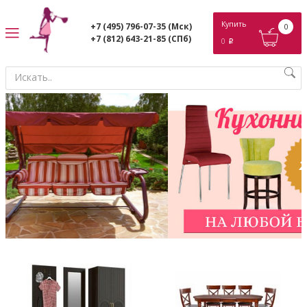
ose
Купить
+7 (495) 796-07-35
(Мск)
0
+7 (812) 643-21-85
(СПб)
0
p