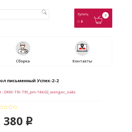
Купить
0
0
p
Сборка
Контакты
ол письменный Успех-2-2
т.
:
DKM-TRI-TRI_pm-184.02_wengec_oaks
 380
p