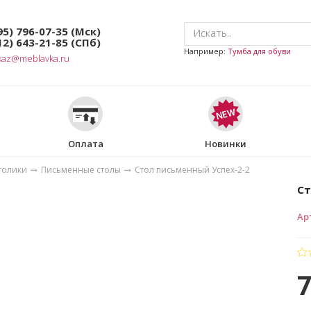
95) 796-07-35
(Мск)
12) 643-21-85
(СПб)
Например:
Тумба для обуви
kaz@meblavka.ru
Оплата
Новинки
толики
Письменные столы
Стол письменный Успех-2-2
Ст
Ар
7