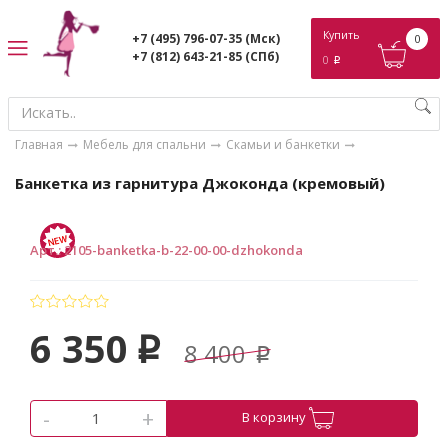
ose
Купить
+7 (495) 796-07-35
(Мск)
0
+7 (812) 643-21-85
(СПб)
0
p
Главная
Мебель для спальни
Скамьи и банкетки
Банкетка из гарнитура Джоконда (кремовый)
Арт.
:
2105-banketka-b-22-00-00-dzhokonda
6 350
p
8 400
p
-
+
В корзину