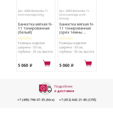
Арт.:2084-Banketka-11-
Арт.:2084-Banketka-11-
Арт.:208
tonirovannaja-belyj
tonirovannaja-oreh-
tonirova
temnyj
Банкетка мягкая N-
Банкетка мягкая N-
Банкет
11 тонированная
11 тонированная
12 то
(белый)
(орех темны ...
(белый
Размеры изделия:
Размеры изделия:
Размеры
ширина - 50 см,
ширина - 50 см,
ширина 
глубина - 35 см, высота
глубина - 35 см, высота
глубина 
- 40,5 см
- 40,5 см
- 40,5 см
5 060
5 060
5 810
p
p
Подробнее
о доставке
+7 (495) 796-07-35 (Мск)
+7 (812) 643-21-85 (СПб)