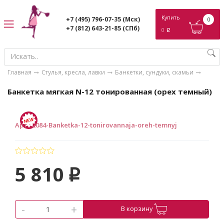
ose
Купить
+7 (495) 796-07-35
(Мск)
0
+7 (812) 643-21-85
(СПб)
0
p
Главная
Стулья, кресла, лавки
Банкетки, сундуки, скамьи
Банкетка мягкая N-12 тонированная (орех темный)
Арт.
:
2084-Banketka-12-tonirovannaja-oreh-temnyj
5 810
p
-
+
В корзину