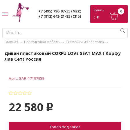
ose
Купить
+7 (495) 796-07-35
(Мск)
0
+7 (812) 643-21-85
(СПб)
0
p
Главная
Пластиковая мебель
Скамейки из пластика
Диван пластиковый CORFU LOVE SEAT MAX ( Корфу
Лав Сет) Россия
Арт.
:
GAR-17197959
22 580
p
Товар под заказ