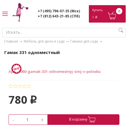
ose
Купить
+7 (495) 796-07-35
(Мск)
0
+7 (812) 643-21-85
(СПб)
0
p
Главная
Мебель для дачи и сада
Гамаки для сада
Гамак 331 одноместный
Арт.
:
2060-gamak-331-odnomestnyj-sinij-v-polosku
780
p
-
+
В корзину