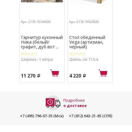
Арт.:2118-76144500
Арт.:2118-74525820
Арт.:211
Гарнитур кухонный
Стол обеденный
Гарни
Ника (белый/
Vega (артизиан,
Деми 
графит, дуб вот ...
черный)
Ширина - 1 метра
Длина, см: 110,4.
Ширина,
11 270
4 220
8 260
p
p
Подробнее
о доставке
+7 (495) 796-07-35 (Мск)
+7 (812) 643-21-85 (СПб)