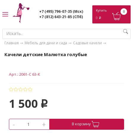
ose
Купить
+7 (495) 796-07-35
(Мск)
0
+7 (812) 643-21-85
(СПб)
0
p
Главная
Мебель для дачи и сада
Садовые качели
Качели детские Малютка голубые
Арт.
:
2061-С 63-К
1 500
p
-
+
В корзину