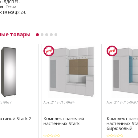
а:
ЛДСП Е1.
я:
Стена.
 (месяц):
24.
мые товары
1579687
Арт.:2118-71579694
Арт.:2118-71579697
тяной Stark 2
Комплект панелей
Комплект пан
настенных Stark
настенных Sta
бирюзовый