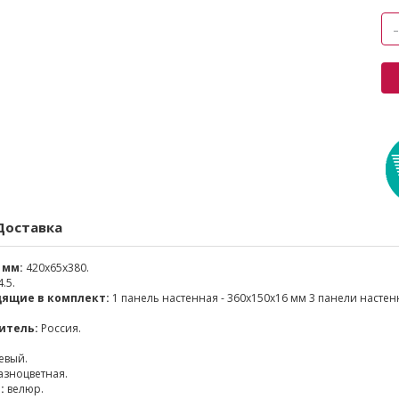
Доставка
 мм:
420x65x380.
.5.
дящие в комплект:
1 панель настенная - 360х150х16 мм 3 панели настен
итель:
Россия.
евый.
зноцветная.
:
велюр.