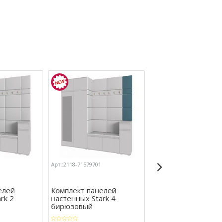
Арт.:2118-71579701
Арт.:2118-71579689
елей
Комплект панелей
Тумба для обуви St
rk 2
настенных Stark 4
(серый)
бирюзовый