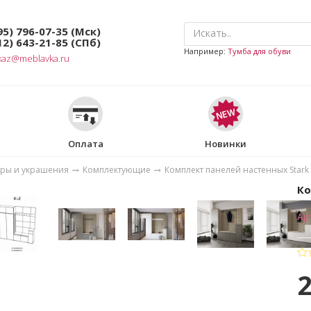
95) 796-07-35
(Мск)
12) 643-21-85
(СПб)
Например:
Тумба для обуви
kaz@meblavka.ru
Оплата
Новинки
ары и украшения
Комплектующие
Комплект панелей настенных Star
Ко
Ар
2