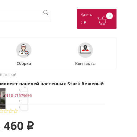
Купить
0
0
p
Сборка
Контакты
k бежевый
мплект панелей настенных Stark бежевый
т.
:
2118-71579696
 460
p