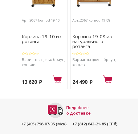
Арт.:2067-komod-19-10
Арт.:2067-komod-19-08
Арт.:206
Корзина 19-10 из
Корзина 19-08 из
Корзин
ротанга
натурального
натур
ротанга
ротанг
Варианты цвета: браун,
Варианты цвета: браун,
Вариант
коньяк.
коньяк.
коньяк.
13 620
24 490
13 62
p
p
Подробнее
о доставке
+7 (495) 796-07-35 (Мск)
+7 (812) 643-21-85 (СПб)