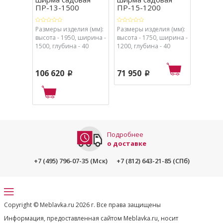
ПР-13-1500
ПР-15-1200
ПР-15
Размеры изделия (мм):
Размеры изделия (мм):
Размеры
высота - 1950, ширина -
высота - 1750, ширина -
высота 
1500, глубина - 40
1200, глубина - 40
1500, гл
106 620
71 950
78 60
p
p
Подробнее
о доставке
+7 (495) 796-07-35 (Мск)
+7 (812) 643-21-85 (СПб)
Copyright © Meblavka.ru 2026 г. Все права защищены
Информация, предоставленная сайтом Meblavka.ru, носит