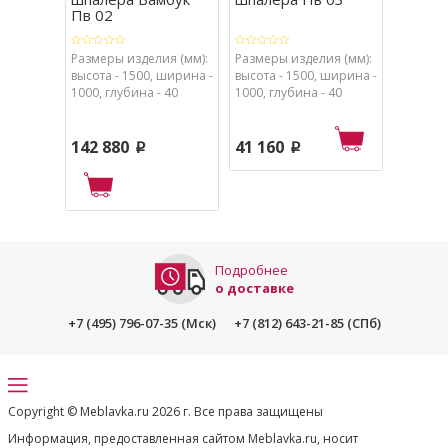
Пв 02
Размеры изделия (мм):
Размеры изделия (мм):
Размеры
высота - 1500, ширина -
высота - 1500, ширина -
высота 
1000, глубина - 40
1000, глубина - 40
1000, гл
142 880
41 160
119 7
p
p
Подробнее
о доставке
+7 (495) 796-07-35 (Мск)
+7 (812) 643-21-85 (СПб)
Copyright © Meblavka.ru 2026 г. Все права защищены
Информация, предоставленная сайтом Meblavka.ru, носит