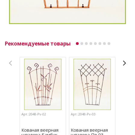
Рекомендуемые товары
Арт.:2048-Pv-02
Арт.:2048-Pv-03
Арт.:204
Кованая веерная
Кованая веерная
Кован
шпалера Бамбук
шпалера Пв 03
шпале