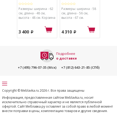
Размеры: ширина - 62
Размеры: ширина - 58
Размеры
см, длина - 48 см,
см, длина - 56 см,
см, длин
высота - 48 см. Корзина
высота - 67 см.
высота -
ширина - 52 см,
Спальное место
глубина - 48 см, высота
диаметр -37 см,
- 48 см. Другие
диаметр отверстия - 21
3 400
4 310
3 350
p
p
элементы: высота
см.
стойки 62 см,
основание диметр 40
см. Труба - 2 см.
Подробнее
о доставке
+7 (495) 796-07-35 (Мск)
+7 (812) 643-21-85 (СПб)
Copyright © Meblavka.ru 2026 г. Все права защищены
Информация, предоставленная сайтом Meblavka.ru, носит
исключительно справочный характер и не является публичной
офертой. Сайт Меблавка.ру оставляет за собой право в любой момент
внести поправки в цены, комплектацию товаров и другие сведения.