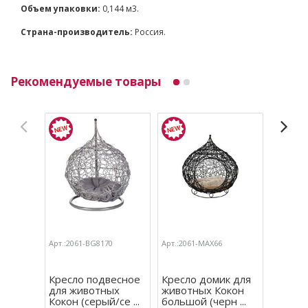
Объем упаковки:
0,144 м3.
Страна-производитель:
Россия.
Рекомендуемые товары
Арт.:2061-BG8170
Арт.:2061-MAX66
Арт.:206
Кресло подвесное
Кресло домик для
Кресло
для животных
животных Кокон
живот
Кокон (серый/се ...
большой (черн ...
малый (