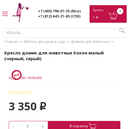
ose
Купить
+7 (495) 796-07-35
(Мск)
0
+7 (812) 643-21-85
(СПб)
0
p
Главная
Мебель для дачи и сада
Домики для животных
Кресло домик для животных Кокон малый
(черный, серый)
Арт.
:
2061-MIN409
3 350
p
-
+
В корзину