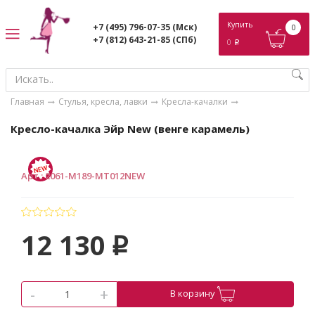
ose
Купить
+7 (495) 796-07-35
(Мск)
0
+7 (812) 643-21-85
(СПб)
0
p
Главная
Стулья, кресла, лавки
Кресла-качалки
Кресло-качалка Эйр New (венге карамель)
Арт.
:
2061-М189-МТ012NEW
12 130
p
-
+
В корзину