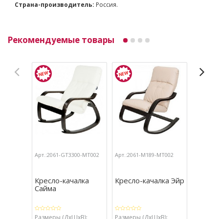
Страна-производитель:
Россия.
Рекомендуемые товары
Арт.:2061-GT3300-МТ002
Арт.:2061-М189-МТ002
Арт.:206
Кресло-качалка
Кресло-качалка Эйр
Кресло
Сайма
Орего
Размеры (ДхШхВ):
Размеры (ДхШхВ):
Размеры