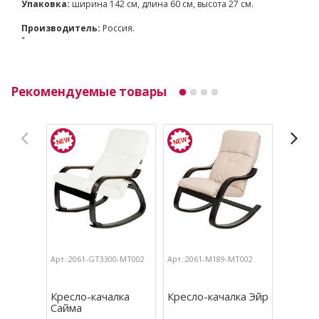
Упаковка:
ширина 142 см, длина 60 см, высота 27 см.
Производитель:
Россия.
"
Рекомендуемые товары
Арт.:2061-GT3300-МТ002
Арт.:2061-М189-МТ002
Арт.:206
Кресло-качалка
Кресло-качалка Эйр
Кресло
Сайма
Орего