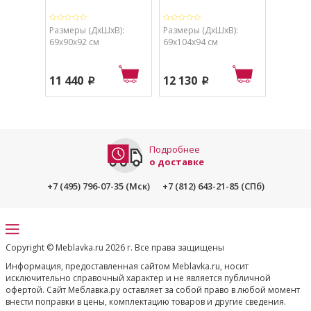
Размеры (ДхШхВ):
Размеры (ДхШхВ):
Размеры
69х90х92 см
69х104х94 см
60х115х
11 440
12 130
12 89
p
p
Подробнее
о доставке
+7 (495) 796-07-35 (Мск)
+7 (812) 643-21-85 (СПб)
Copyright © Meblavka.ru 2026 г. Все права защищены
Информация, предоставленная сайтом Meblavka.ru, носит
исключительно справочный характер и не является публичной
офертой. Сайт Меблавка.ру оставляет за собой право в любой момент
внести поправки в цены, комплектацию товаров и другие сведения.