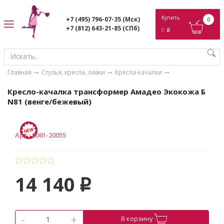
ose
Купить
+7 (495) 796-07-35
(Мск)
0
+7 (812) 643-21-85
(СПб)
0
p
Главная
Стулья, кресла, лавки
Кресла-качалки
Кресло-качалка трансформер Амадео Экокожа Б
N81 (венге/бежевый)
Арт.
:
2061-20055
14 140
p
-
+
В корзину