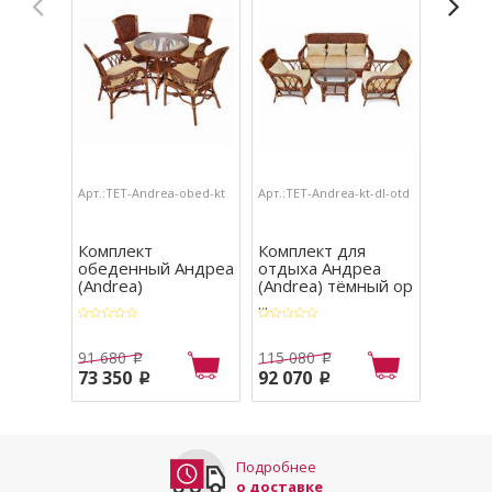
Арт.:TET-Andrea-obed-kt
Арт.:TET-Andrea-kt-dl-otd
Арт.:TET
stol
Комплект
Комплект для
Барны
обеденный Андреа
отдыха Андреа
Андреа
(Andrea)
(Andrea) тёмный ор
...
91 680
115 080
17 160
p
p
73 350
92 070
13 73
p
p
Подробнее
о доставке