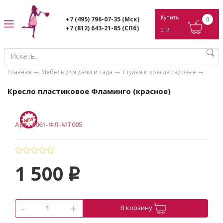
ose
Купить
+7 (495) 796-07-35
(Мск)
0
+7 (812) 643-21-85
(СПб)
0
p
Главная
Мебель для дачи и сада
Стулья и кресла садовые
Кресло пластиковое Фламинго (красное)
Арт.
:
2061-ФЛ-МТ005
1 500
p
-
+
В корзину