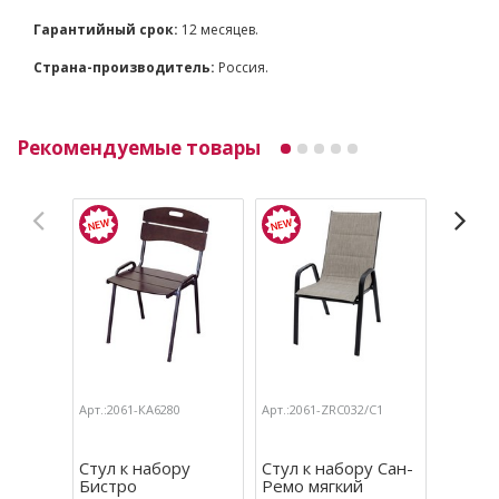
Гарантийный срок:
12 месяцев.
Страна-производитель:
Россия.
Рекомендуемые товары
Арт.:2061-КА6280
Арт.:2061-ZRC032/С1
Арт.:206
Стул к набору
Стул к набору Сан-
Стул к
Бистро
Ремо мягкий
Ремо ,