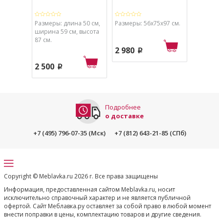
МТ003,
Размеры: длина 50 см,
Размеры: 56х75х97 см.
Размеры
ширина 59 см, высота
87 см.
2 980
3 310
p
2 500
p
Подробнее
о доставке
+7 (495) 796-07-35 (Мск)
+7 (812) 643-21-85 (СПб)
Copyright © Meblavka.ru 2026 г. Все права защищены
Информация, предоставленная сайтом Meblavka.ru, носит
исключительно справочный характер и не является публичной
офертой. Сайт Меблавка.ру оставляет за собой право в любой момент
внести поправки в цены, комплектацию товаров и другие сведения.