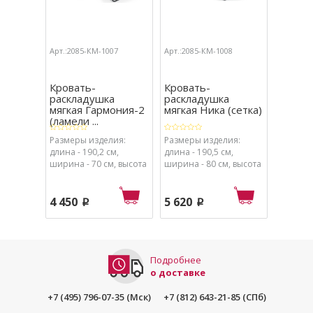
Арт.:2085-КМ-1007
Арт.:2085-КМ-1008
Арт.:208
Кровать-
Кровать-
Крова
раскладушка
раскладушка
раскл
мягкая Гармония-2
мягкая Ника (сетка)
мягка
(ламели ...
(ламел
Размеры изделия:
Размеры изделия:
Размеры
длина - 190,2 см,
длина - 190,5 см,
длина - 
ширина - 70 см, высота
ширина - 80 см, высота
ширина 
- 39 см
- 42 см
- 42 см
4 450
5 620
4 700
p
p
Подробнее
о доставке
+7 (495) 796-07-35 (Мск)
+7 (812) 643-21-85 (СПб)