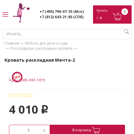
ose
Купить
+7 (495) 796-07-35
(Мск)
0
+7 (812) 643-21-85
(СПб)
0
p
Главная
Мебель для дачи и сада
Раскладушки, раскладные кровати
Кровать раскладная Мечта-2
Арт.
:
2085-KM-1019
4 010
p
-
+
В корзину