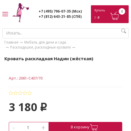
ose
Купить
+7 (495) 796-07-35
(Мск)
0
+7 (812) 643-21-85
(СПб)
0
p
Главная
Мебель для дачи и сада
Раскладушки, раскладные кровати
Кровать раскладная Надин (жёсткая)
Арт.
:
2061-С407/70
3 180
p
-
+
В корзину