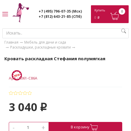
ose
Купить
+7 (495) 796-07-35
(Мск)
0
+7 (812) 643-21-85
(СПб)
0
p
Главная
Мебель для дачи и сада
Раскладушки, раскладные кровати
Кровать раскладная Стефания полумягкая
Арт.
:
2061-С86А
3 040
p
-
+
В корзину