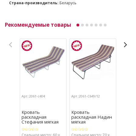
Страна-производитель:
Беларусь
Рекомендуемые товары
Арт.:2061-с404
Арт.:2061-С649/12
Арт.:206
Кровать
Кровать
Крова
раскладная
раскладная Надин
раскл
Стефания мягкая
мягкая
детска
Спальное место: 60 х
Спальное место: 70 х
Спально