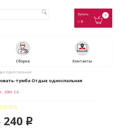
Купить
0
0
p
Сборка
Контакты
дых односпальная
овать-тумба Отдых односпальная
т.
:
2061-С4
 240
p