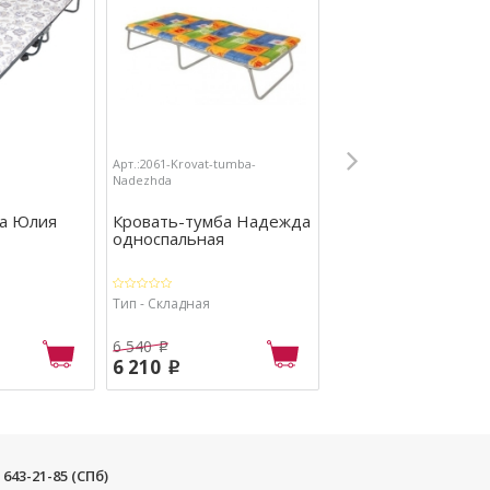
Арт.:2061-Krovat-tumba-
Nadezhda
ба Юлия
Кровать-тумба Надежда
односпальная
Тип - Складная
6 540
p
6 210
p
) 643-21-85 (СПб)