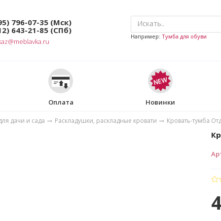
95) 796-07-35
(Мск)
12) 643-21-85
(СПб)
Например:
Тумба для обуви
kaz@meblavka.ru
Оплата
Новинки
ля дачи и сада
Раскладушки, раскладные кровати
Кровать-тумба От
Кр
Ар
4