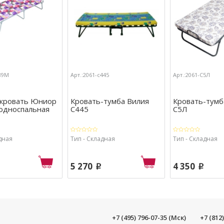
С89М
Арт.:2061-с445
Арт.:2061-С5Л
 кровать Юниор
Кровать-тумба Вилия
Кровать-тум
 односпальная
С445
С5Л
дная
Тип - Складная
Тип - Складная
5 270
4 350
p
p
+7 (495) 796-07-35 (Мск)
+7 (812