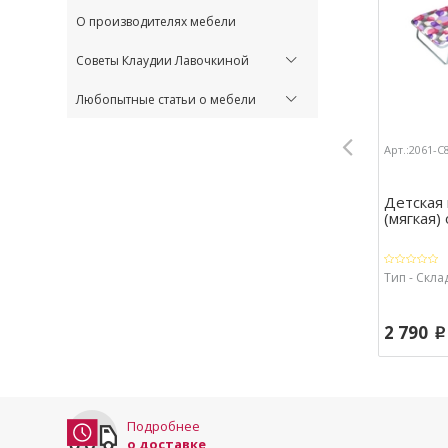
О производителях мебели
Советы Клаудии Лавочкиной
Любопытные статьи о мебели
Арт.:2061-
Детская
(мягкая)
Тип - Скла
2 790
p
Подробнее
о доставке