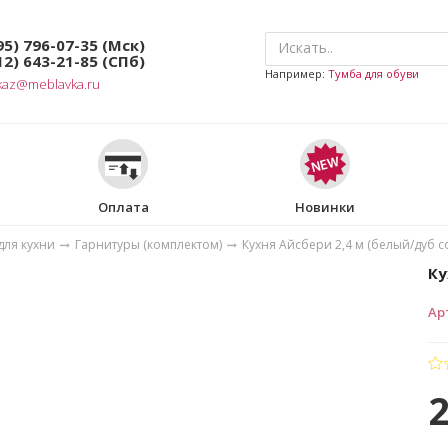
95) 796-07-35
(Мск)
12) 643-21-85
(СПб)
Например:
Тумба для обуви
kaz@meblavka.ru
Оплата
Новинки
для кухни
Гарнитуры (комплектом)
Кухня Айсбери 2,4 м (белый/дуб 
Ку
Ар