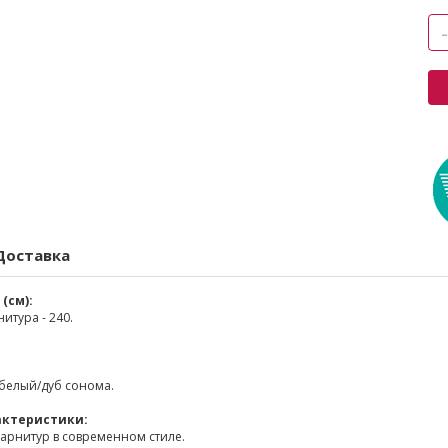
Доставка
(см):
тура - 240.
.
белый/дуб сонома.
актеристики:
арнитур в современном стиле.