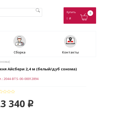
Купить
0
0
p
Сборка
Контакты
сонома)
хня Айсбери 2,4 м (белый/дуб сонома)
т.
:
2044-BTS-00-00012894
23 340
p