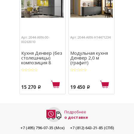
Арт.:2044-ARN-00-
Арт.:2044-ARN-Н14471234
Арт.:204
00263010
00263002
Кухня Денвер (без
Модульная кухня
Кухня 
столешницы)
Денвер 2,0 м
столе
композиция 8
(графит)
компо
15 270
19 450
10 63
p
p
Подробнее
о доставке
+7 (495) 796-07-35 (Мск)
+7 (812) 643-21-85 (СПб)