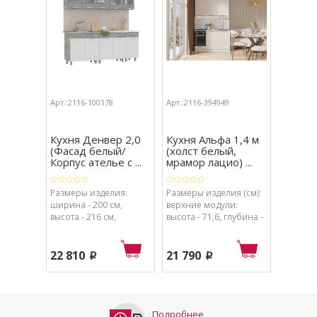
Арт.:2116-100178
Арт.:2116-394949
Арт.:211
Кухня Денвер 2,0
Кухня Альфа 1,4 м
Кухня 
(Фасад белый/
(холст белый,
(серый
Корпус ателье с ...
мрамор лацио) ...
крафт з
Размеры изделия:
Размеры изделия (см):
Размеры
ширина - 200 см,
верхние модули:
ширина 
высота - 216 см,
высота - 71,6, глубина -
высота -
глубина - 60 см.
31,4 (без фасада - 29,8),
глубина 
нижние модули:
высота - 82,6 (без
22 810
21 790
26 51
p
p
столешницы - 80),
глубина - 60 (без
столешницы - 45,8),
столешница: ширина -
140. Размеры изделия
Подробнее