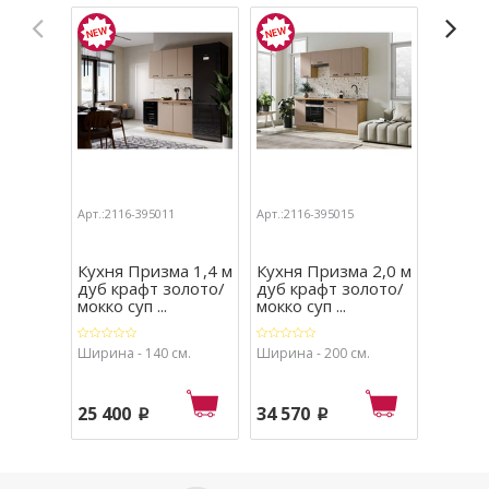
Арт.:2116-395011
Арт.:2116-395015
Арт.:211
Кухня Призма 1,4 м
Кухня Призма 2,0 м
Кухня 
дуб крафт золото/
дуб крафт золото/
белый
мокко суп ...
мокко суп ...
суперм
Ширина - 140 см.
Ширина - 200 см.
Ширина 
25 400
34 570
25 01
p
p