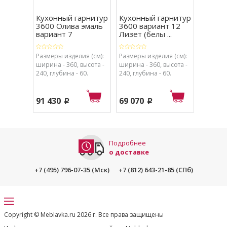
Кухонный гарнитур
Кухонный гарнитур
Кухон
3600 Олива эмаль
3600 вариант 12
2100 
вариант 7
Лизет (белы ...
ПВХ ва
Размеры изделия (см):
Размеры изделия (см):
Размеры
ширина - 360, высота -
ширина - 360, высота -
ширина 
240, глубина - 60.
240, глубина - 60.
240, глу
91 430
69 070
36 79
p
p
Подробнее
о доставке
+7 (495) 796-07-35 (Мск)
+7 (812) 643-21-85 (СПб)
Copyright © Meblavka.ru 2026 г. Все права защищены