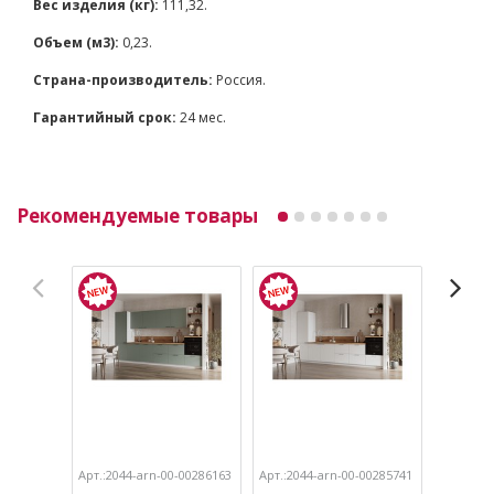
Вес изделия (кг):
111,32.
Объем (м3):
0,23.
Страна-производитель:
Россия.
Гарантийный срок:
24 мес.
Рекомендуемые товары
Арт.:2044-arn-00-00286163
Арт.:2044-arn-00-00285741
Арт.:204