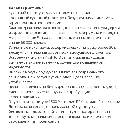
Характеристики:
Кухонный гарнитур 1500 Магнолия ПВХ вариант 3.
Роскошный кухонный гарнитур с безупречными линиями и
гармоничными пропорциями.
Благородная палитра оттенков, выразительная текстура дерева
и сдержанная эстетика, создающая атмосферу уюта и порядка.
Направляющие Firmax с повышенным запасом прочности -
свыше 60 000 циклов.
Усиленные механизмы, выдерживающие нагрузку более 30 кг.
Бесшумная и плавная работа всех движущихся элементов.
Встроенная система Push to Open для скрытых ящиков,
усиленное дно внутренних модулей для повышенной
надежности.
Высокий модуль под духовой шкаф для современного
зонирования и регулируемые опоры для идеальной
устойчивости.
Цельная столешница без видимых стыков для простоты ухода,
сменные металлические ручки, не требующие
пересверливания.
В кухонном гарнитуре 1500 Магнолия ПВХ вариант 3 коллекции
Лизет каждая деталь, от премиальной фурнитуры до
бесшовных поверхностей, создает кухню, которая станет не
только функциональным пространством, но и источником
вдохновения для всей семьи.