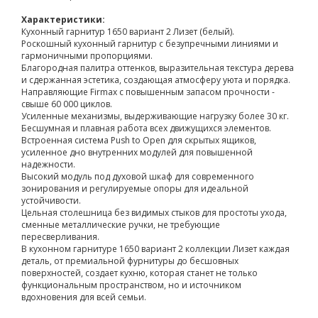
Характеристики:
Кухонный гарнитур 1650 вариант 2 Лизет (белый).
Роскошный кухонный гарнитур с безупречными линиями и
гармоничными пропорциями.
Благородная палитра оттенков, выразительная текстура дерева
и сдержанная эстетика, создающая атмосферу уюта и порядка.
Направляющие Firmax с повышенным запасом прочности -
свыше 60 000 циклов.
Усиленные механизмы, выдерживающие нагрузку более 30 кг.
Бесшумная и плавная работа всех движущихся элементов.
Встроенная система Push to Open для скрытых ящиков,
усиленное дно внутренних модулей для повышенной
надежности.
Высокий модуль под духовой шкаф для современного
зонирования и регулируемые опоры для идеальной
устойчивости.
Цельная столешница без видимых стыков для простоты ухода,
сменные металлические ручки, не требующие
пересверливания.
В кухонном гарнитуре 1650 вариант 2 коллекции Лизет каждая
деталь, от премиальной фурнитуры до бесшовных
поверхностей, создает кухню, которая станет не только
функциональным пространством, но и источником
вдохновения для всей семьи.