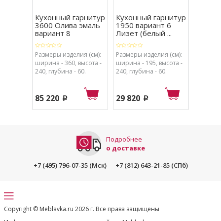
Кухонный гарнитур
Кухонный гарнитур
Кухон
3600 Олива эмаль
1950 вариант 6
3600 
вариант 8
Лизет (белый ...
вариант
Размеры изделия (см):
Размеры изделия (см):
Размеры
ширина - 360, высота -
ширина - 195, высота -
ширина 
240, глубина - 60.
240, глубина - 60.
240, глу
85 220
29 820
69 07
p
p
Подробнее
о доставке
+7 (495) 796-07-35 (Мск)
+7 (812) 643-21-85 (СПб)
Copyright © Meblavka.ru 2026 г. Все права защищены