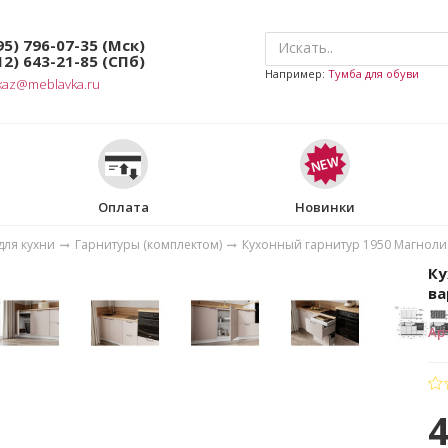
95) 796-07-35
(Мск)
12) 643-21-85
(СПб)
Например:
Тумба для обуви
kaz@meblavka.ru
Оплата
Новинки
для кухни
Гарнитуры (комплектом)
Кухонный гарнитур 1950 Магноли
Ку
ва
Ар