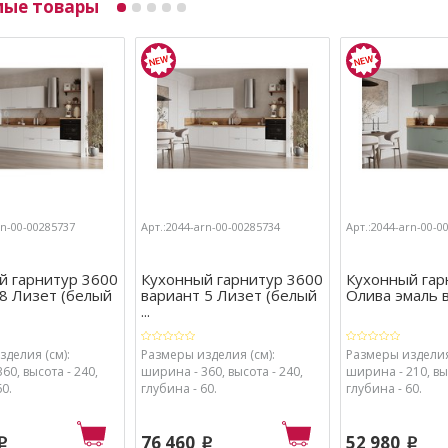
мые товары
rn-00-00285737
Арт.:2044-arn-00-00285734
Арт.:2044-arn-00-0
й гарнитур 3600
Кухонный гарнитур 3600
Кухонный гар
8 Лизет (белый
вариант 5 Лизет (белый
Олива эмаль 
...
делия (см):
Размеры изделия (см):
Размеры изделия
60, высота - 240,
ширина - 360, высота - 240,
ширина - 210, выс
60.
глубина - 60.
глубина - 60.
76 460
52 980
p
p
p