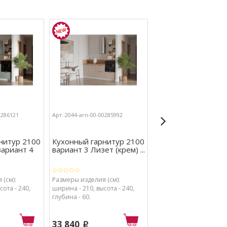
0286121
Арт.:2044-arn-00-00285992
Арт.:2044-arn-00-00285540
нитур 2100
Кухонный гарнитур 2100
Кухонный гарниту
вариант 4
вариант 3 Лизет (крем) ...
Ежевика 3000 вари
 (см):
Размеры изделия (см):
Размеры изделия (см):
ота - 240,
ширина - 210, высота - 240,
ширина - 300, высота - 
глубина - 60.
глубина - 60.
33 840
42 950
p
p