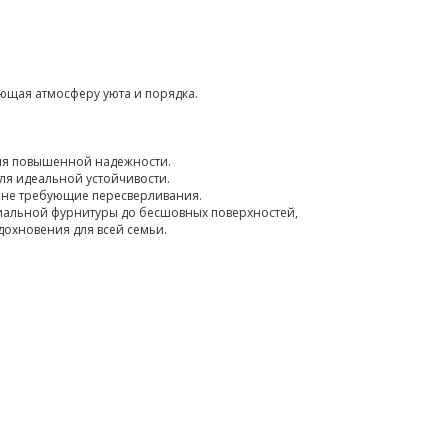
ающая атмосферу уюта и порядка.
для повышенной надежности.
ля идеальной устойчивости.
, не требующие пересверливания.
емиальной фурнитуры до бесшовных поверхностей,
дохновения для всей семьи.