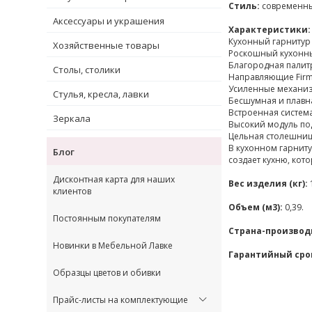
Стиль:
современн
Аксессуары и украшения
Характеристики:
Кухонный гарнитур 
Хозяйственные товары
Роскошный кухонны
Благородная палитр
Столы, столики
Направляющие Firm
Усиленные механиз
Стулья, кресла, лавки
Бесшумная и плавна
Встроенная система
Зеркала
Высокий модуль по
Цельная столешница
В кухонном гарниту
Блог
создает кухню, кот
Дисконтная карта для наших
Вес изделия (кг):
клиентов
Объем (м3):
0,39.
Постоянным покупателям
Страна-производ
Новинки в Мебельной Лавке
Гарантийный сро
Образцы цветов и обивки
Прайс-листы на комплектующие