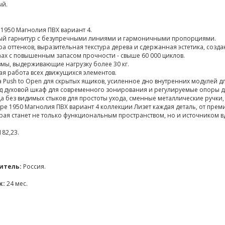
ый.
1950 Магнолия ПВХ вариант 4.
й гарнитур с безупречными линиями и гармоничными пропорциями.
а оттенков, выразительная текстура дерева и сдержанная эстетика, созд
ax с повышенным запасом прочности - свыше 60 000 циклов.
мы, выдерживающие нагрузку более 30 кг.
я работа всех движущихся элементов.
 Push to Open для скрытых ящиков, усиленное дно внутренних модулей 
д духовой шкаф для современного зонирования и регулируемые опоры д
 без видимых стыков для простоты ухода, сменные металлические ручки
ре 1950 Магнолия ПВХ вариант 4 коллекции Лизет каждая деталь, от пр
орая станет не только функциональным пространством, но и источником в
182,23.
итель:
Россия.
к:
24 мес.