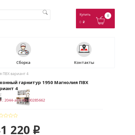
Купить
0
0
p
Сборка
Контакты
я ПВХ вариант 4
хонный гарнитур 1950 Магнолия ПВХ
риант 4
т.
:
2044-arn-00-00285662
41 220
p