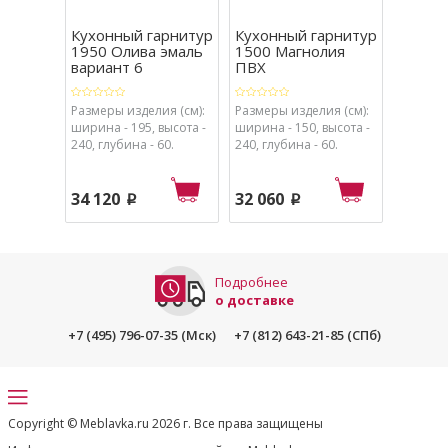
Кухонный гарнитур
Кухонный гарнитур
Кухон
1950 Олива эмаль
1500 Магнолия
3000 в
вариант 6
ПВХ
Лизет (
Размеры изделия (см):
Размеры изделия (см):
Размеры
ширина - 195, высота -
ширина - 150, высота -
ширина 
240, глубина - 60.
240, глубина - 60.
240, глу
34 120
32 060
56 01
p
p
Подробнее
о доставке
+7 (495) 796-07-35 (Мск)
+7 (812) 643-21-85 (СПб)
Copyright © Meblavka.ru 2026 г. Все права защищены