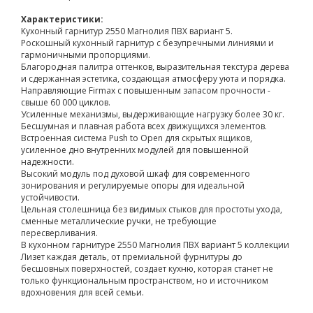
Характеристики:
Кухонный гарнитур 2550 Магнолия ПВХ вариант 5.
Роскошный кухонный гарнитур с безупречными линиями и
гармоничными пропорциями.
Благородная палитра оттенков, выразительная текстура дерева
и сдержанная эстетика, создающая атмосферу уюта и порядка.
Направляющие Firmax с повышенным запасом прочности -
свыше 60 000 циклов.
Усиленные механизмы, выдерживающие нагрузку более 30 кг.
Бесшумная и плавная работа всех движущихся элементов.
Встроенная система Push to Open для скрытых ящиков,
усиленное дно внутренних модулей для повышенной
надежности.
Высокий модуль под духовой шкаф для современного
зонирования и регулируемые опоры для идеальной
устойчивости.
Цельная столешница без видимых стыков для простоты ухода,
сменные металлические ручки, не требующие
пересверливания.
В кухонном гарнитуре 2550 Магнолия ПВХ вариант 5 коллекции
Лизет каждая деталь, от премиальной фурнитуры до
бесшовных поверхностей, создает кухню, которая станет не
только функциональным пространством, но и источником
вдохновения для всей семьи.