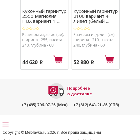
Кухонный гарнитур
Кухонный гарнитур
Кухон
2550 Магнолия
2100 вариант 4
2100 в
ПВХ вариант 1 ...
Лизет (белый ...
Лизет 
Размеры изделия (см):
Размеры изделия (см):
Размеры
ширина - 255, высота -
ширина - 210, высота -
ширина 
240, глубина - 60.
240, глубина - 60.
240, глу
44 620
52 980
36 08
p
p
Подробнее
о доставке
+7 (495) 796-07-35 (Мск)
+7 (812) 643-21-85 (СПб)
Copyright © Meblavka.ru 2026 г. Все права защищены