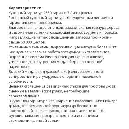
Характеристики:
Кухонный гарнитур 2550 вариант 7 Лизет (крем).
Роскошный кухонный гарнитур с безупречными линиями и
гармоничными пропорциями.
Благородная палитра оттенков, выразительная текстура дерева
и сдержанная эстетика, создающая атмосферу уюта и порядка.
Направляющие Firmax с повышенным запасом прочности -
свыше 60 000 циклов.
Усиленные механизмы, выдерживающие нагрузку более 30 кг.
Бесшумная и плавная работа всех движущихся элементов.
Встроенная система Push to Open для скрытых ящиков,
усиленное дно внутренних модулей для повышенной
надежности.
Высокий модуль под духовой шкаф для современного
зонирования и регулируемые опоры для идеальной
устойчивости.
Цельная столешница без видимых стыков для простоты ухода,
сменные металлические ручки, не требующие
пересверливания.
В кухонном гарнитуре 2550 вариант 7 коллекции Лизет каждая
деталь, от премиальной фурнитуры до бесшовных
поверхностей, создает кухню, которая станет не только
функциональным пространством, но и источником
вдохновения для всей семьи.