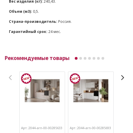
Вес изделия (кг):
240,43.
Объем (м3):
0,5.
Страна-производитель:
Россия.
Гарантийный срок:
24 мес.
Рекомендуемые товары
Арт.:2044-arn-00-00285633
Арт.:2044-arn-00-00285693
Арт.:204