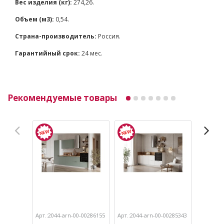
Вес изделия (кг):
274,26.
Объем (м3):
0,54.
Страна-производитель:
Россия.
Гарантийный срок:
24 мес.
Рекомендуемые товары
Арт.:2044-arn-00-00286155
Арт.:2044-arn-00-00285343
Арт.:204