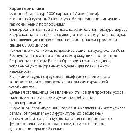
Характеристики:
Кухонный гарнитур 3000 вариант 4 Лизет (крем).
Роскошный кухонный гарнитур с безупречными линиями и
гармоничными пропорциями.
Благородная палитра оттенков, выразительная текстура дерева
и сдержанная эстетика, создающая атмосферу уюта и порядка.
Направляющие Firmax с повышенным запасом прочности -
свыше 60 000 циклов.
Усиленные механизмы, выдерживающие нагрузку более 30 кг.
Бесшумная и плавная работа всех движущихся элементов.
Встроенная система Push to Open для скрытых ящиков,
усиленное дно внутренних модулей для повышенной
надежности.
Высокий модуль под духовой шкаф для современного
зонирования и регулируемые опоры для идеальной
устойчивости.
Цельная столешница без видимых стыков для простоты ухода,
сменные металлические ручки, не требующие
пересверливания.
В кухонном гарнитуре 3000 вариант 4 коллекции Лизет каждая
деталь, от премиальной фурнитуры до бесшовных
поверхностей, создает кухню, которая станет не только
функциональным пространством, но и источником
вдохновения для всей семьи.