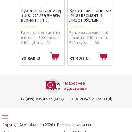
Кухонный гарнитур
Кухонный гарнитур
Кухон
3000 Олива эмаль
2400 вариант 3
1950 в
вариант 11 ...
Лизет (белый ...
Лизет 
Размеры изделия (см):
Размеры изделия (см):
Размеры
ширина - 300, высота -
ширина - 240, высота -
ширина 
240, глубина - 60.
240, глубина - 60.
240, глу
70 860
31 320
29 82
p
p
Подробнее
о доставке
+7 (495) 796-07-35 (Мск)
+7 (812) 643-21-85 (СПб)
Copyright © Meblavka.ru 2026 г. Все права защищены