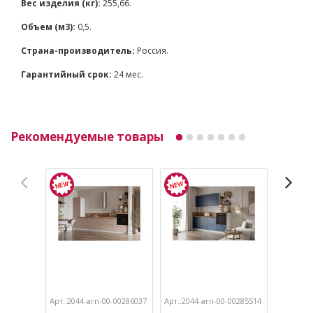
Вес изделия (кг):
255,66.
Объем (м3):
0,5.
Страна-производитель:
Россия.
Гарантийный срок:
24 мес.
Рекомендуемые товары
Арт.:2044-arn-00-00286037
Арт.:2044-arn-00-00285514
Арт.:204