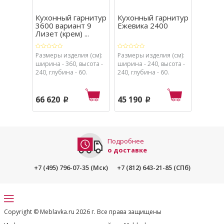
Кухонный гарнитур
Кухонный гарнитур
Кухон
3600 вариант 9
Ежевика 2400
1650 
Лизет (крем) ...
вариан
Размеры изделия (см):
Размеры изделия (см):
Размеры
ширина - 360, высота -
ширина - 240, высота -
ширина 
240, глубина - 60.
240, глубина - 60.
240, глу
66 620
45 190
34 50
p
p
Подробнее
о доставке
+7 (495) 796-07-35 (Мск)
+7 (812) 643-21-85 (СПб)
Copyright © Meblavka.ru 2026 г. Все права защищены