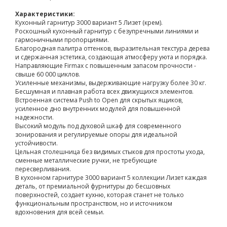
Характеристики:
Кухонный гарнитур 3000 вариант 5 Лизет (крем).
Роскошный кухонный гарнитур с безупречными линиями и
гармоничными пропорциями.
Благородная палитра оттенков, выразительная текстура дерева
и сдержанная эстетика, создающая атмосферу уюта и порядка.
Направляющие Firmax с повышенным запасом прочности -
свыше 60 000 циклов.
Усиленные механизмы, выдерживающие нагрузку более 30 кг.
Бесшумная и плавная работа всех движущихся элементов.
Встроенная система Push to Open для скрытых ящиков,
усиленное дно внутренних модулей для повышенной
надежности.
Высокий модуль под духовой шкаф для современного
зонирования и регулируемые опоры для идеальной
устойчивости.
Цельная столешница без видимых стыков для простоты ухода,
сменные металлические ручки, не требующие
пересверливания.
В кухонном гарнитуре 3000 вариант 5 коллекции Лизет каждая
деталь, от премиальной фурнитуры до бесшовных
поверхностей, создает кухню, которая станет не только
функциональным пространством, но и источником
вдохновения для всей семьи.