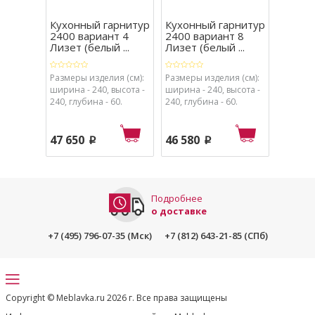
Кухонный гарнитур
Кухонный гарнитур
Кухон
2400 вариант 4
2400 вариант 8
Ежеви
Лизет (белый ...
Лизет (белый ...
вариан
Размеры изделия (см):
Размеры изделия (см):
Размеры
ширина - 240, высота -
ширина - 240, высота -
ширина 
240, глубина - 60.
240, глубина - 60.
240, глу
47 650
46 580
55 28
p
p
Подробнее
о доставке
+7 (495) 796-07-35 (Мск)
+7 (812) 643-21-85 (СПб)
Copyright © Meblavka.ru 2026 г. Все права защищены