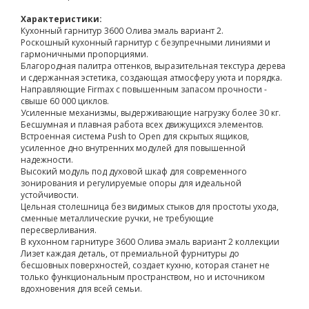
Характеристики:
Кухонный гарнитур 3600 Олива эмаль вариант 2.
Роскошный кухонный гарнитур с безупречными линиями и
гармоничными пропорциями.
Благородная палитра оттенков, выразительная текстура дерева
и сдержанная эстетика, создающая атмосферу уюта и порядка.
Направляющие Firmax с повышенным запасом прочности -
свыше 60 000 циклов.
Усиленные механизмы, выдерживающие нагрузку более 30 кг.
Бесшумная и плавная работа всех движущихся элементов.
Встроенная система Push to Open для скрытых ящиков,
усиленное дно внутренних модулей для повышенной
надежности.
Высокий модуль под духовой шкаф для современного
зонирования и регулируемые опоры для идеальной
устойчивости.
Цельная столешница без видимых стыков для простоты ухода,
сменные металлические ручки, не требующие
пересверливания.
В кухонном гарнитуре 3600 Олива эмаль вариант 2 коллекции
Лизет каждая деталь, от премиальной фурнитуры до
бесшовных поверхностей, создает кухню, которая станет не
только функциональным пространством, но и источником
вдохновения для всей семьи.