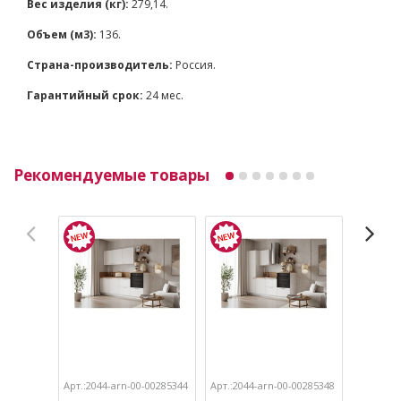
Вес изделия (кг):
279,14.
Объем (м3):
136.
Страна-производитель:
Россия.
Гарантийный срок:
24 мес.
Рекомендуемые товары
Арт.:2044-arn-00-00285344
Арт.:2044-arn-00-00285348
Арт.:204