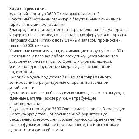
Характеристики:
Кухонный гарнитур 3600 Олива эмаль вариант 3.
Роскошный кухонный гарнитур с безупречными линиями и
гармоничными пропорциями.
Благородная палитра оттенков, выразительная текстура дерева
и сдержанная эстетика, создающая атмосферу уюта и порядка.
Направляющие Firmax с повышенным запасом прочности -
свыше 60 000 циклов.
Усиленные механизмы, выдерживающие нагрузку более 30 кг.
Бесшумная и плавная работа всех движущихся элементов.
Встроенная система Push to Open для скрытых ящиков,
усиленное дно внутренних модулей для повышенной
надежности.
Высокий модуль под духовой шкаф для современного
зонирования и регулируемые опоры для идеальной
устойчивости.
Цельная столешница без видимых стыков для простоты ухода,
сменные металлические ручки, не требующие
пересверливания.
В кухонном гарнитуре 3600 Олива эмаль вариант 3 коллекции
Лизет каждая деталь, от премиальной фурнитуры до
бесшовных поверхностей, создает кухню, которая станет не
только функциональным пространством, но и источником
вдохновения для всей семьи.