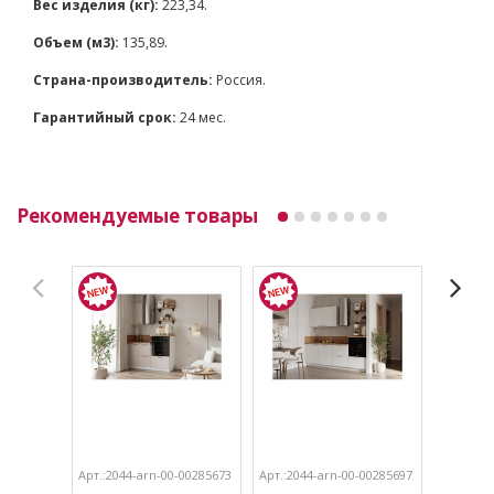
Вес изделия (кг):
223,34.
Объем (м3):
135,89.
Страна-производитель:
Россия.
Гарантийный срок:
24 мес.
Рекомендуемые товары
Арт.:2044-arn-00-00285673
Арт.:2044-arn-00-00285697
Арт.:204