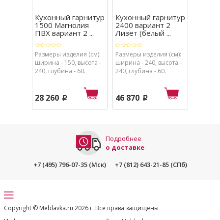
Кухонный гарнитур
Кухонный гарнитур
Кухон
1500 Магнолия
2400 вариант 2
Ежеви
ПВХ вариант 2 ...
Лизет (белый ...
1500х31
Размеры изделия (см):
Размеры изделия (см):
Размеры
ширина - 150, высота -
ширина - 240, высота -
ширина 
240, глубина - 60.
240, глубина - 60.
240, глу
28 260
46 870
69 67
p
p
Подробнее
о доставке
+7 (495) 796-07-35 (Мск)
+7 (812) 643-21-85 (СПб)
Copyright © Meblavka.ru 2026 г. Все права защищены