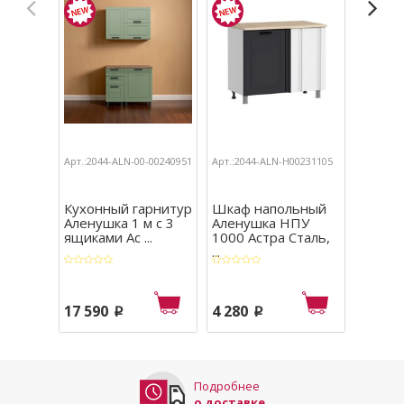
Арт.:2044-ALN-00-00240951
Арт.:2044-ALN-Н00231105
Арт.:204
Кухонный гарнитур
Шкаф напольный
Шкаф 
Аленушка 1 м с 3
Аленушка НПУ
Алену
ящиками Ас ...
1000 Астра Сталь,
Лотос 
...
17 590
4 280
4 980
p
p
Подробнее
о доставке