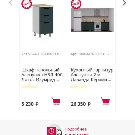
Арт.:2044-ALN-Н00231151
Арт.:2044-ALN-Н00231875
Арт.:204
Шкаф напольный
Кухонный гарнитур
Шкаф 
Аленушка Н3Я 400
Аленушка 2 м
Алену
Лотос Изумруд ...
Лаванда Керами ...
Лаванд
5 230
26 350
2 880
p
p
Подробнее
о доставке