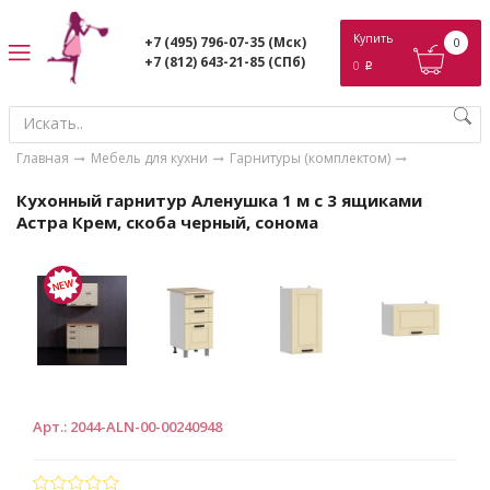
ose
Купить
+7 (495) 796-07-35
(Мск)
0
+7 (812) 643-21-85
(СПб)
0
p
Главная
Мебель для кухни
Гарнитуры (комплектом)
Кухонный гарнитур Аленушка 1 м с 3 ящиками
Астра Крем, скоба черный, сонома
Арт.
:
2044-ALN-00-00240948