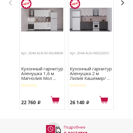
Арт.:2044-ALN-00-00240869
Арт.:2044-ALN-Н00232031
Арт.:204
Кухонный гарнитур
Кухонный гарнитур
Кухон
Аленушка 1,6 м
Аленушка 2 м
Аленуш
Магнолия Мол ...
Лилия Кашемир/ ...
Лилия 
22 760
26 140
23 29
p
p
Подробнее
о доставке