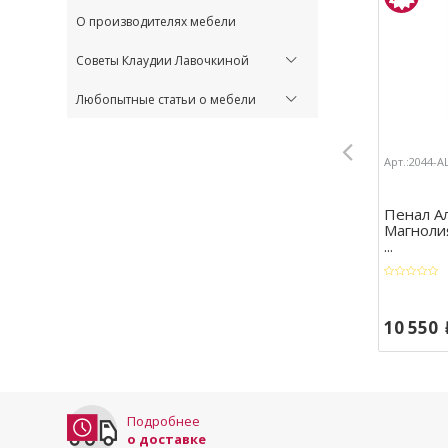
О производителях мебели
Советы Клаудии Лавочкиной
Любопытные статьи о мебели
Арт.:2044-
Пенал А
Магнолия
...
10 550
Подробнее
о доставке