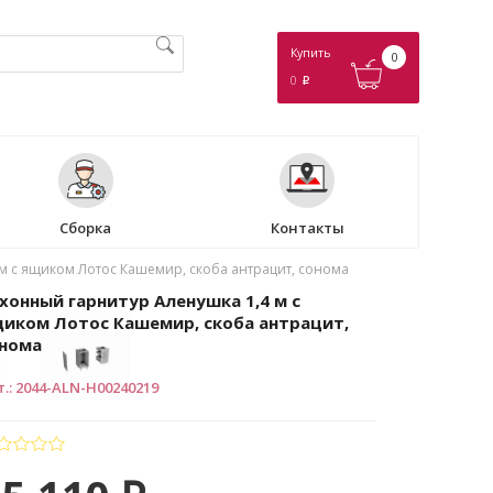
Купить
0
0
p
Сборка
Контакты
м с ящиком Лотос Кашемир, скоба антрацит, сонома
хонный гарнитур Аленушка 1,4 м с
иком Лотос Кашемир, скоба антрацит,
нома
т.
:
2044-ALN-Н00240219