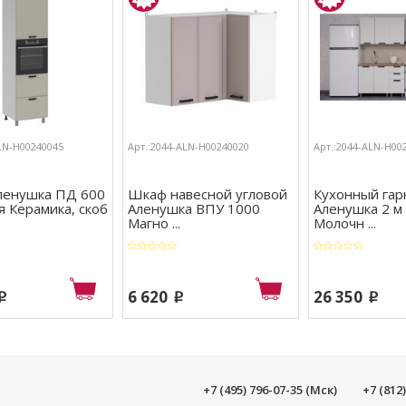
ALN-Н00240045
Арт.:2044-ALN-Н00240020
Арт.:2044-ALN-Н00
ленушка ПД 600
Шкаф навесной угловой
Кухонный гар
 Керамика, скоб
Аленушка ВПУ 1000
Аленушка 2 м
Магно ...
Молочн ...
6 620
26 350
p
p
p
+7 (495) 796-07-35 (Мск)
+7 (812