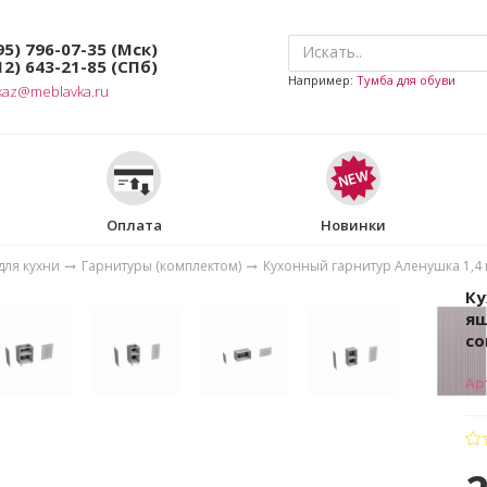
95) 796-07-35
(Мск)
12) 643-21-85
(СПб)
Например:
Тумба для обуви
kaz@meblavka.ru
Оплата
Новинки
для кухни
Гарнитуры (комплектом)
Кухонный гарнитур Аленушка 1,4 
Ку
ящ
со
Ар