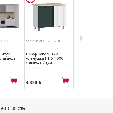
231877
Арт.:2044-ALN-Н00240088
Арт.:2044-ALN-Н00231165
нитур
Шкаф напольный
Шкаф напольный
 Лаванда
Аленушка НПУ 1000
Аленушка НПУ 100
Лаванда Изум ...
Лотос Кашеми ...
4 320
4 410
p
p
) 643-21-85 (СПб)