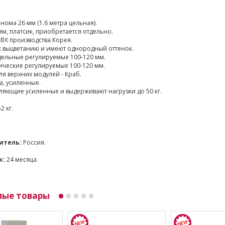
ома 26 мм (1.6 метра цельная).
мм, платсик, приобретается отдельно.
ВХ производства Корея.
к выцветанию и имеют однородный оттенок.
ельные регулируемые 100-120 мм.
ические регулируемые 100-120 мм.
я верхних модулей - Краб.
а, усиленные.
яющие усиленные и выдерживают нагрузки до 50 кг.
2 кг.
итель:
Россия.
к:
24 месяца.
мые товары