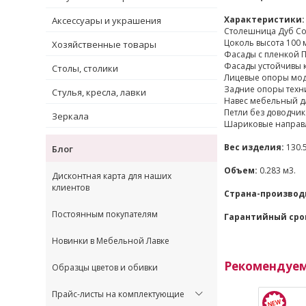
Характеристики:
Аксессуары и украшения
Столешница Дуб Сон
Цоколь высота 100 
Хозяйственные товары
Фасады с пленкой П
Фасады устойчивы 
Столы, столики
Лицевые опоры мод
Задние опоры техн
Стулья, кресла, лавки
Навес мебельный дл
Петли без доводчик
Зеркала
Шариковые направл
Вес изделия:
130.5
Блог
Объем:
0.283 м3.
Дисконтная карта для наших
клиентов
Страна-производ
Постоянным покупателям
Гарантийный сро
Новинки в Мебельной Лавке
Рекомендуе
Образцы цветов и обивки
Прайс-листы на комплектующие