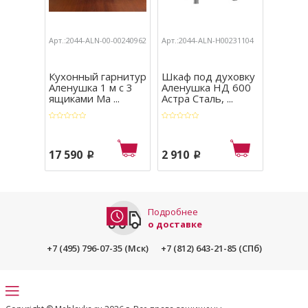
Арт.:2044-ALN-00-00240962
Арт.:2044-ALN-Н00231104
Арт.:204
Кухонный гарнитур
Шкаф под духовку
Кухон
Аленушка 1 м с 3
Аленушка НД 600
Аленуш
ящиками Ма ...
Астра Сталь, ...
Лаванд
17 590
2 910
23 50
p
p
Подробнее
о доставке
+7 (495) 796-07-35 (Мск)
+7 (812) 643-21-85 (СПб)