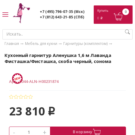
ose
Купить
+7 (495) 796-07-35
(Мск)
0
+7 (812) 643-21-85
(СПб)
0
p
Главная
Мебель для кухни
Гарнитуры (комплектом)
Кухонный гарнитур Аленушка 1,6 м Лаванда
Фиcташка/Фисташка, скоба черный, сонома
Арт.
:
2044-ALN-Н00231874
23 810
p
-
+
В корзину