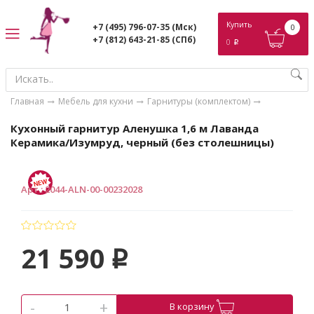
ose
Купить
+7 (495) 796-07-35
(Мск)
0
+7 (812) 643-21-85
(СПб)
0
p
Главная
Мебель для кухни
Гарнитуры (комплектом)
Кухонный гарнитур Аленушка 1,6 м Лаванда
Керамика/Изумруд, черный (без столешницы)
Арт.
:
2044-ALN-00-00232028
21 590
p
-
+
В корзину