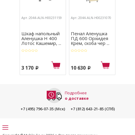
Арт.:2044-ALN-Н00231159
Арт.:2044-ALN-Н00231070
Арт.:204
Шкаф напольный
Пенал Аленушка
Шкаф 
Аленушка Н 400
ПД 600 Орхидея
Алену
Лотос Кашемир, ...
Крем, скоба чер ...
1000 Л
...
3 170
10 630
4 410
p
p
Подробнее
о доставке
+7 (495) 796-07-35 (Мск)
+7 (812) 643-21-85 (СПб)