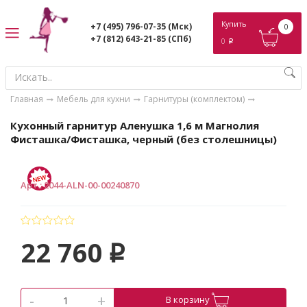
ose
Купить
+7 (495) 796-07-35
(Мск)
0
+7 (812) 643-21-85
(СПб)
0
p
Главная
Мебель для кухни
Гарнитуры (комплектом)
Кухонный гарнитур Аленушка 1,6 м Магнолия
Фисташка/Фисташка, черный (без столешницы)
Арт.
:
2044-ALN-00-00240870
22 760
p
-
+
В корзину