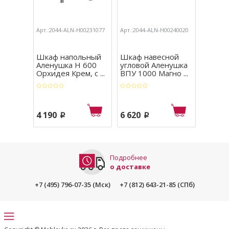
Арт.:2044-ALN-Н00231077
Арт.:2044-ALN-Н00240020
Арт.:204
Шкаф напольный
Шкаф навесной
Кухон
Аленушка Н 600
угловой Аленушка
Аленуш
Орхидея Крем, с ...
ВПУ 1000 Магно ...
Лилия 
4 190
6 620
24 98
p
p
Подробнее
о доставке
+7 (495) 796-07-35 (Мск)
+7 (812) 643-21-85 (СПб)