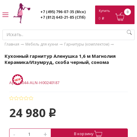
ose
Купить
+7 (495) 796-07-35
(Мск)
0
+7 (812) 643-21-85
(СПб)
0
p
Главная
Мебель для кухни
Гарнитуры (комплектом)
Кухонный гарнитур Аленушка 1,6 м Магнолия
Керамика/Изумруд, скоба черный, сонома
Арт.
:
2044-ALN-Н00240187
24 980
p
-
+
В корзину