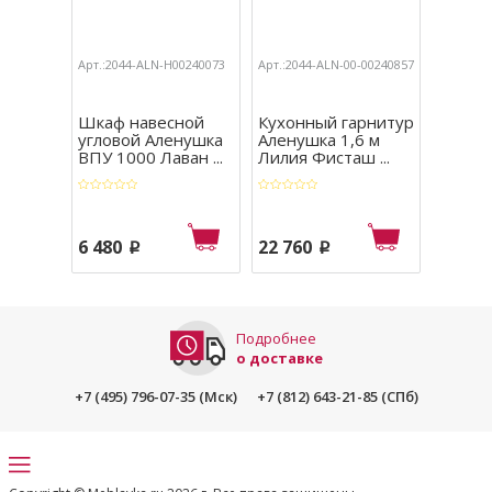
Арт.:2044-ALN-Н00240073
Арт.:2044-ALN-00-00240857
Арт.:204
Шкаф навесной
Кухонный гарнитур
Кухон
угловой Аленушка
Аленушка 1,6 м
Аленуш
ВПУ 1000 Лаван ...
Лилия Фиcташ ...
ящиком 
6 480
22 760
24 27
p
p
Подробнее
о доставке
+7 (495) 796-07-35 (Мск)
+7 (812) 643-21-85 (СПб)