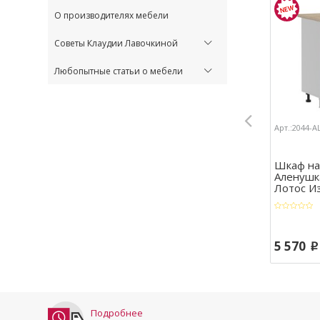
О производителях мебели
Советы Клаудии Лавочкиной
Любопытные статьи о мебели
Арт.:2044-
Шкаф на
Аленушк
Лотос Из
5 570
p
Подробнее