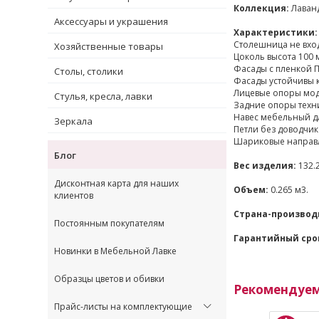
Коллекция:
Лаванд
Аксессуары и украшения
Характеристики:
Столешница не вход
Хозяйственные товары
Цоколь высота 100 
Фасады с пленкой П
Столы, столики
Фасады устойчивы 
Лицевые опоры мод
Стулья, кресла, лавки
Задние опоры техн
Навес мебельный дл
Зеркала
Петли без доводчик
Шариковые направл
Блог
Вес изделия:
132.2
Дисконтная карта для наших
Объем:
0.265 м3.
клиентов
Страна-производ
Постоянным покупателям
Гарантийный сро
Новинки в Мебельной Лавке
Образцы цветов и обивки
Рекомендуе
Прайс-листы на комплектующие