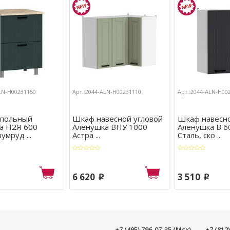
ALN-Н00231150
Арт.:2044-ALN-Н00231110
Арт.:2044-ALN-Н00
польный
Шкаф навесной угловой
Шкаф навесн
а Н2Я 600
Аленушка ВПУ 1000
Аленушка В 6
умруд ...
Астра ...
Сталь, ско ...
6 620
3 510
p
p
+7 (495) 796-07-35 (Мск)
+7 (812