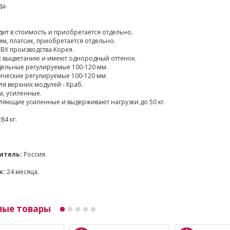
а.
ит в стоимость и приобретается отдельно.
мм, платсик, приобретается отдельно.
ВХ производства Корея.
к выцветанию и имеют однородный оттенок.
ельные регулируемые 100-120 мм.
ические регулируемые 100-120 мм.
я верхних модулей - Краб.
а, усиленные.
яющие усиленные и выдерживают нагрузки до 50 кг.
84 кг.
итель:
Россия.
к:
24 месяца.
мые товары