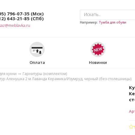
95) 796-07-35
(Мск)
12) 643-21-85
(СПб)
Например:
Тумба для обуви
kaz@meblavka.ru
Оплата
Новинки
для кухни
Гарнитуры (комплектом)
тур Аленушка 2 м Лаванда Керамика/Изумруд, черный (без столешницы)
Ку
Ке
с
Ар