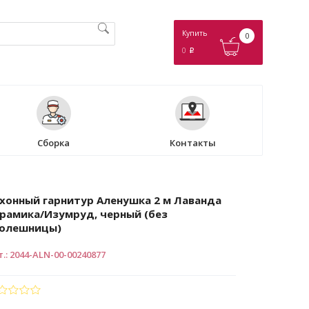
Купить
0
0
p
Сборка
Контакты
хонный гарнитур Аленушка 2 м Лаванда
рамика/Изумруд, черный (без
толешницы)
т.
:
2044-ALN-00-00240877