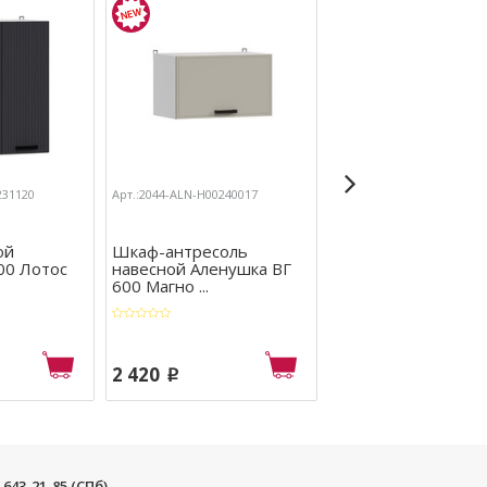
231120
Арт.:2044-ALN-Н00240017
Арт.:2044-ALN-Н00231087
ой
Шкаф-антресоль
Шкаф напольный
00 Лотос
навесной Аленушка ВГ
Аленушка Н 400 Ас
600 Магно ...
Крем, ско ...
2 420
3 040
p
p
) 643-21-85 (СПб)