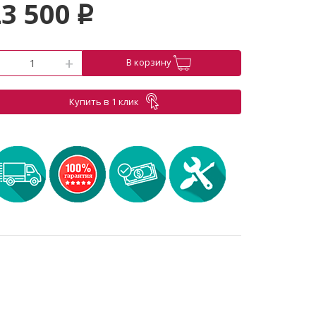
23 500
p
-
+
В корзину
Купить в 1 клик