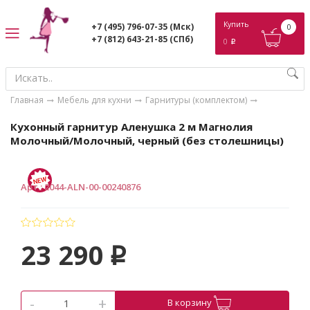
ose
Купить
+7 (495) 796-07-35
(Мск)
0
+7 (812) 643-21-85
(СПб)
0
p
Главная
Мебель для кухни
Гарнитуры (комплектом)
Кухонный гарнитур Аленушка 2 м Магнолия
Молочный/Молочный, черный (без столешницы)
Арт.
:
2044-ALN-00-00240876
23 290
p
-
+
В корзину