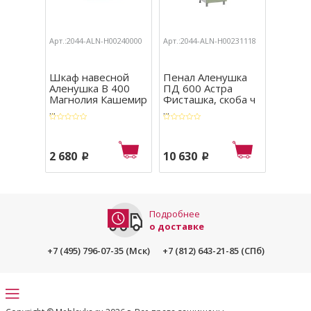
Арт.:2044-ALN-Н00240000
Арт.:2044-ALN-Н00231118
Арт.:204
Шкаф навесной
Пенал Аленушка
Шкаф 
Аленушка В 400
ПД 600 Астра
Алену
Магнолия Кашемир
Фисташка, скоба ч
Лаван
...
...
...
2 680
10 630
2 710
p
p
Подробнее
о доставке
+7 (495) 796-07-35 (Мск)
+7 (812) 643-21-85 (СПб)