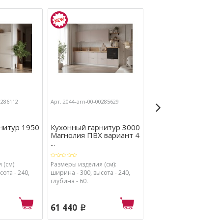
0286112
Арт.:2044-arn-00-00285629
Арт.:2044-arn-00-00287860
нитур 1950
Кухонный гарнитур 3000
Кухонный гарниту
Магнолия ПВХ вариант 4
Ежевика угловой
...
1500х2850
 (см):
Размеры изделия (см):
Размеры изделия (см):
ота - 240,
ширина - 300, высота - 240,
ширина - 435, высота - 
глубина - 60.
глубина - 60.
61 440
63 880
p
p