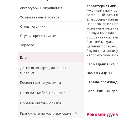
Характеристики:
Аксессуары и украшения
Кухонный гарнитур 
Роскошный кухонны
Хозяйственные товары
Благородная палитр
Направляющие Firm
Столы, столики
Усиленные механиз
Бесшумная и плавна
Стулья, кресла, лавки
Встроенная система
Высокий модуль по
Зеркала
Цельная столешница
В кухонном гарниту
не только функцион
Блог
Вес изделия (кг):
Дисконтная карта для наших
клиентов
Объем (м3):
0,4.
Страна-производ
Постоянным покупателям
Гарантийный сро
Новинки в Мебельной Лавке
Образцы цветов и обивки
Прайс-листы на комплектующие
Рекомендуе