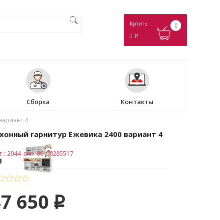
Купить
0
0
p
Сборка
Контакты
вариант 4
хонный гарнитур Ежевика 2400 вариант 4
т.
:
2044-arn-00-00285517
47 650
p