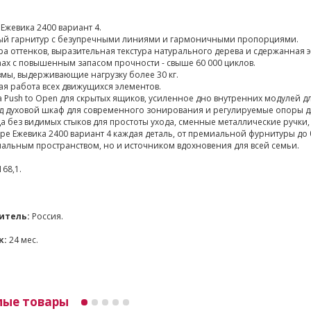
Ежевика 2400 вариант 4.
й гарнитур с безупречными линиями и гармоничными пропорциями.
а оттенков, выразительная текстура натурального дерева и сдержанная э
ax с повышенным запасом прочности - свыше 60 000 циклов.
мы, выдерживающие нагрузку более 30 кг.
я работа всех движущихся элементов.
 Push to Open для скрытых ящиков, усиленное дно внутренних модулей 
д духовой шкаф для современного зонирования и регулируемые опоры д
 без видимых стыков для простоты ухода, сменные металлические ручки
ре Ежевика 2400 вариант 4 каждая деталь, от премиальной фурнитуры до 
альным пространством, но и источником вдохновения для всей семьи.
168,1.
итель:
Россия.
к:
24 мес.
мые товары