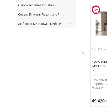
О производителях мебели
Советы Клаудии Лавочкиной
Любопытные статьи о мебели
Арт.:2044-a
Кухонны
Магноли
...
Размеры из
ширина - 2
глубина - 
49 420