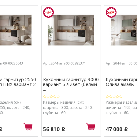
rn-00-00285643
Арт.:2044-arn-00-00285371
Арт.:2044-arn-00-0
й гарнитур 2550
Кухонный гарнитур 3000
Кухонный гар
я ПВХ вариант 2
вариант 5 Лизет (белый
Олива эмаль
...
делия (см):
Размеры изделия (см):
Размеры изделия
55, высота - 240,
ширина - 300, высота - 240,
ширина - 195, выс
60.
глубина - 60.
глубина - 60.
56 810
47 000
p
p
p