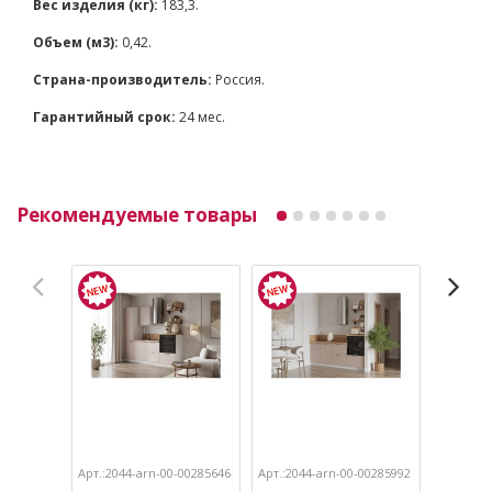
Вес изделия (кг):
183,3.
Объем (м3):
0,42.
Страна-производитель:
Россия.
Гарантийный срок:
24 мес.
Рекомендуемые товары
Арт.:2044-arn-00-00285646
Арт.:2044-arn-00-00285992
Арт.:204