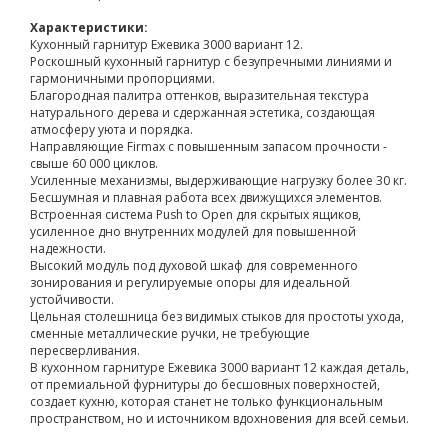
Характеристики:
Кухонный гарнитур Ежевика 3000 вариант 12.
Роскошный кухонный гарнитур с безупречными линиями и
гармоничными пропорциями.
Благородная палитра оттенков, выразительная текстура
натурального дерева и сдержанная эстетика, создающая
атмосферу уюта и порядка.
Направляющие Firmax с повышенным запасом прочности -
свыше 60 000 циклов.
Усиленные механизмы, выдерживающие нагрузку более 30 кг.
Бесшумная и плавная работа всех движущихся элементов.
Встроенная система Push to Open для скрытых ящиков,
усиленное дно внутренних модулей для повышенной
надежности.
Высокий модуль под духовой шкаф для современного
зонирования и регулируемые опоры для идеальной
устойчивости.
Цельная столешница без видимых стыков для простоты ухода,
сменные металлические ручки, не требующие
пересверливания.
В кухонном гарнитуре Ежевика 3000 вариант 12 каждая деталь,
от премиальной фурнитуры до бесшовных поверхностей,
создает кухню, которая станет не только функциональным
пространством, но и источником вдохновения для всей семьи.