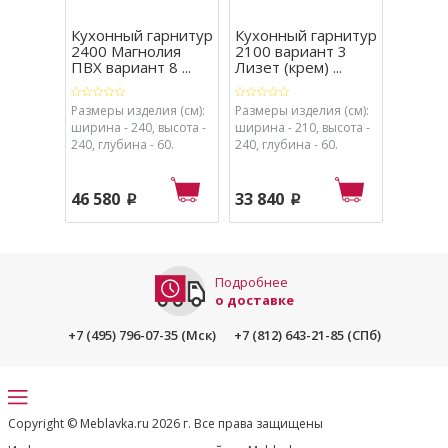
Кухонный гарнитур
Кухонный гарнитур
Кухон
2400 Магнолия
2100 вариант 3
3600 в
ПВХ вариант 8 ...
Лизет (крем) ...
Лизет (
Размеры изделия (см):
Размеры изделия (см):
Размеры
ширина - 240, высота -
ширина - 210, высота -
ширина 
240, глубина - 60.
240, глубина - 60.
240, глу
46 580
33 840
93 87
p
p
Подробнее
о доставке
+7 (495) 796-07-35 (Мск)
+7 (812) 643-21-85 (СПб)
Copyright © Meblavka.ru 2026 г. Все права защищены